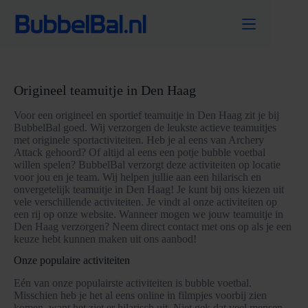
Ga
naar
de
inhoud
Origineel teamuitje in Den Haag
Voor een origineel en sportief teamuitje in Den Haag zit je bij
BubbelBal goed. Wij verzorgen de leukste actieve teamuitjes
met originele sportactiviteiten. Heb je al eens van Archery
Attack gehoord? Of altijd al eens een potje bubble voetbal
willen spelen? BubbelBal verzorgt deze activiteiten op locatie
voor jou en je team. Wij helpen jullie aan een hilarisch en
onvergetelijk teamuitje in Den Haag! Je kunt bij ons kiezen uit
vele verschillende activiteiten. Je vindt al onze activiteiten op
een rij op onze website. Wanneer mogen we jouw teamuitje in
Den Haag verzorgen? Neem direct contact met ons op als je een
keuze hebt kunnen maken uit ons aanbod!
Onze populaire activiteiten
Eén van onze populairste activiteiten is bubble voetbal.
Misschien heb je het al eens online in filmpjes voorbij zien
komen, want het ziet er hilarisch uit. Niet gek dat veel mensen