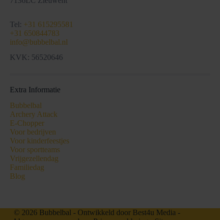
7136LC Zieuwent
Tel:
+31 615295581
+31 650844783
info@bubbelbal.nl
KVK: 56520646
Extra Informatie
Bubbelbal
Archery Attack
E-Chopper
Voor bedrijven
Voor kinderfeestjes
Voor sportteams
Vrijgezellendag
Familiedag
Blog
© 2026 Bubbelbal - Ontwikkeld door
Best4u Media
-