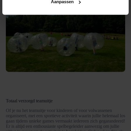
Aanpassen
Totaal verzorgd teamuitje
Of je nu het teamuitje voor kinderen of voor volwassenen
organiseert, met een sportieve activiteit waarin jullie helemaal los
gaan tijdens unieke games vermaakt iedereen zich gegarandeerd!
Er is altijd een enthousiaste spelbegeleider aanwezig om jullie