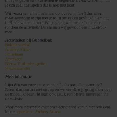
uitleg te geven en de activiteit te begeleiden. Ook wel zo fijn als
je een spel gaat spelen dat je nog niet kent!
Wij verzorgen al het materiaal op locatie, jij hoeft dus alleen
maar aanwezig te zijn met je team om er een geslaagd teamuitje
in Breda van te maken! Wil je graag wat meer sfeer creëren
rondom de activiteit? Dan nemen wij gewoon een muziekbox
mee!
Activiteiten bij BubbelBal:
Bubble voetbal
Archery Attack
Stormbaan
Apenkooi
Nieuw Hollandse spellen
Snelheidsmeter
Meer informatie
Lijkt één van onze activiteiten je leuk voor jullie teamuitje?
Neem dan contact met ons op en we vertellen je graag meer over
de mogelijkheden. Je kunt ook gelijk een offerte aanvragen via
de website.
Voor meer informatie over onze activiteiten kun je hier ook eens
kijken:
apenkooi
,
Archery Attack.