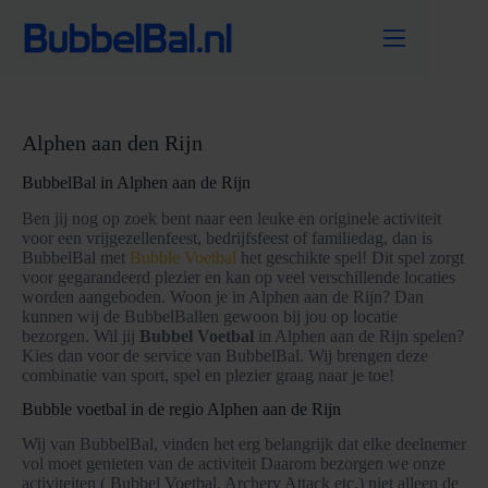
Ga
naar
de
inhoud
Alphen aan den Rijn
BubbelBal in Alphen aan de Rijn
Ben jij nog op zoek bent naar een leuke en originele activiteit
voor een vrijgezellenfeest, bedrijfsfeest of familiedag, dan is
BubbelBal met
Bubble Voetbal
het geschikte spel! Dit spel zorgt
voor gegarandeerd plezier en kan op veel verschillende locaties
worden aangeboden. Woon je in Alphen aan de Rijn? Dan
kunnen wij de BubbelBallen gewoon bij jou op locatie
bezorgen. Wil jij
Bubbel Voetbal
in Alphen aan de Rijn spelen?
Kies dan voor de service van BubbelBal. Wij brengen deze
combinatie van sport, spel en plezier graag naar je toe!
Bubble voetbal in de regio Alphen aan de Rijn
Wij van BubbelBal, vinden het erg belangrijk dat elke deelnemer
vol moet genieten van de activiteit Daarom bezorgen we onze
activiteiten ( Bubbel Voetbal, Archery Attack etc.) niet alleen de