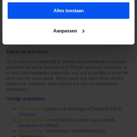
Alles toestaan
Bekijk meer activiteiten
Aanpassen
Tijdens de activiteiten
Als je kiest voor BubbelBal, worden de bubbelballen op jouw
gewenste locatie in Nederland of België geleverd. Daarnaast is
er altijd een begeleider aanwezig, wat wel zo prettig is als je het
spel voor het eerst speelt. Wil je graag wat meer sfeer creëren
rondom de activiteit? Dan kunnen wij ook een muziekbox
meenemen!
Overige activiteiten:
Dart-Voetbal
(probeer op levensgroot Dartbord 180 te
schieten)
Archery Attack
(een pijnloze variant van paintball,
lasergame en trefbal)
SportsVillage
(opblaasbare voetbalboardings)
Springkussens