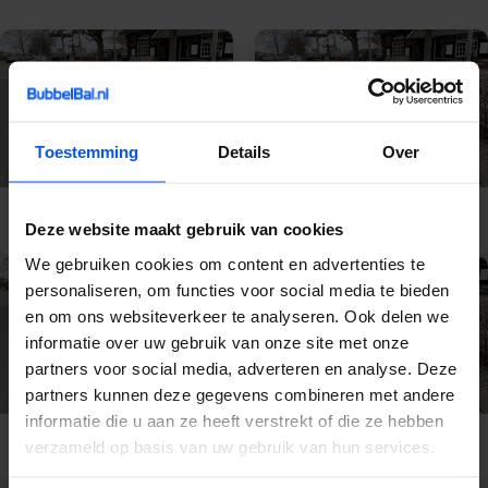
Toestemming
Details
Over
E-Chopper
E-Chopper Veluwe
Gelderland
Deze website maakt gebruik van cookies
We gebruiken cookies om content en advertenties te
personaliseren, om functies voor social media te bieden
en om ons websiteverkeer te analyseren. Ook delen we
informatie over uw gebruik van onze site met onze
partners voor social media, adverteren en analyse. Deze
partners kunnen deze gegevens combineren met andere
informatie die u aan ze heeft verstrekt of die ze hebben
E-Chopper Apeldoorn
E-Chopper Nijmegen
verzameld op basis van uw gebruik van hun services.