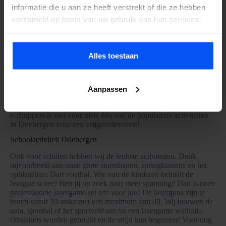
informatie die u aan ze heeft verstrekt of die ze hebben
Is het tijd voor een vrijgezellenfeest? Dan weten wij precies wat
verzameld op basis van uw gebruik van hun services.
jij zoekt! Met onze e-choppers heb jij een meer dan geschikte
activiteit voor jouw vrijgezellendag. De e-choppers worden door
ons gebracht en voorzien van instructies. Daarna is het aan jullie.
Met 25 km/h scheuren jullie langs de mooiste plekken in
Alles toestaan
Driebergen! Doordat de e-choppers volledig stil zijn, kun jij
heerlijk blijven ouwehoeren met jouw vrienden of vriendinnen.
Met een actieradius van ongeveer 50 kilometer kun je mooi een
eindje toeren. Na afloop halen wij de e-choppers weer op en
Aanpassen
kunnen jullie het feest voortzetten. Het enige wat wij van jullie
vragen is een geldig scooter- of autorijbewijs. Het huren van de
e-choppers is niet voor niets één van de populairste activiteiten
in Driebergen voor een vrijgezellenfeest!
Schoolactiviteit Driebergen
Ook voor scholen hebben wij de leukste activiteiten. Denk
bijvoorbeeld aan onze grote stormbanen, springkussens en het
opblaasbare Dart voetbal. Wie van de kinderen behaalt de
hoogste score? Ben jij op zoek naar meer spanning? Dan is onze
professionele lasergame set iets voor jou! De laserguns zijn te
huren vanaf 10 stuks met een maximum van 40. Wij bouwen de
aula, sporthal of het sportveld om tot een lasergame walhalla.
Obstakels worden gebruikt en de strijd kan beginnen! Voor nog