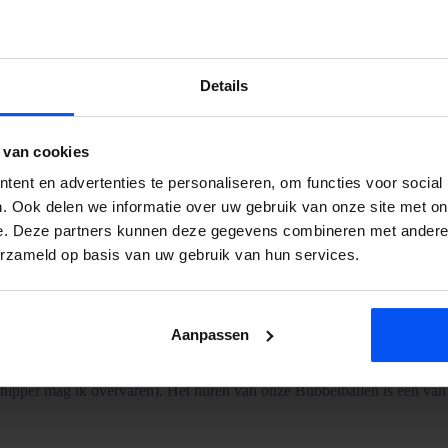
Details
 van cookies
ent en advertenties te personaliseren, om functies voor social
. Ook delen we informatie over uw gebruik van onze site met on
e. Deze partners kunnen deze gegevens combineren met andere i
erzameld op basis van uw gebruik van hun services.
Aanpassen
suitje? Dan zit je hier goed. Een populaire activiteit is het huren van o
ermd door de Bubbelbal speel jij een potje voetbal en probeer je zovee
 spelen van een voetbalwedstrijd hebben we ook nog andere spelvorme
ipper mag ik overvaren). Het huren van onze Bubbelballen is één van de 