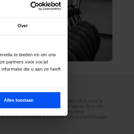
Over
 media te bieden en om ons
ze partners voor social
nformatie die u aan ze heeft
Alles toestaan
nze Bubbelballen. Met onze Bubbelballen zit jij vanaf je
l mogelijk doelpunten te maken. Maar pas op dat je niet
n voor de Bubbelbal. Zo kunnen we een heuse
leukste activiteiten in Deventer voor een bedrijfsuitje!