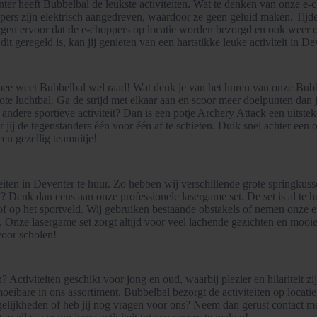
nter heeft Bubbelbal de leukste activiteiten. Wat te denken van onze e
ers zijn elektrisch aangedreven, waardoor ze geen geluid maken. Tijde
zorgen ervoor dat de e-choppers op locatie worden bezorgd en ook weer o
it geregeld is, kan jij genieten van een hartstikke leuke activiteit in D
rmee weet Bubbelbal wel raad! Wat denk je van het huren van onze Bubbe
te luchtbal. Ga de strijd met elkaar aan en scoor meer doelpunten dan 
andere sportieve activiteit? Dan is een potje Archery Attack een uitste
ij de tegenstanders één voor één af te schieten. Duik snel achter een o
een gezellig teamuitje!
teiten in Deventer te huur. Zo hebben wij verschillende grote springku
teit? Denk dan eens aan onze professionele lasergame set. De set is al
l of op het sportveld. Wij gebruiken bestaande obstakels of nemen onze
Onze lasergame set zorgt altijd voor veel lachende gezichten en mooie
voor scholen!
ken? Activiteiten geschikt voor jong en oud, waarbij plezier en hilaritei
eibare in ons assortiment. Bubbelbal bezorgt de activiteiten op locatie
elijkheden of heb jij nog vragen voor ons? Neem dan gerust contact met