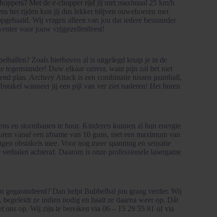
-choppers? Met de e-chopper rijd jij met maximaal 25 km/h
ns het rijden kun jij dus lekker blijven ouwehoeren met
pgehaald. Wij vragen alleen van jou dat iedere bestuurder
eventer voor jouw vrijgezellenfeest!
lballen? Zoals hierboven al is uitgelegd kruip je in de
je tegenstander! Duw elkaar omver, want pijn zal het niet
kend plan. Archery Attack is een combinatie tussen paintball,
bstakel wanneer jij een pijl van ver ziet naderen! Het huren
ssens en stormbanen te huur. Kinderen kunnen al hun energie
 te huren vanaf een afname van 10 guns, met een maximum van
 eigen obstakels mee. Voor nog meer spanning en sensatie
 verhalen achteraf. Daarom is onze professionele lasergame
t zijn gegarandeerd? Dan helpt Bubbelbal jou graag verder. Wij
, begeleidt ze indien nodig en haalt ze daarna weer op. Dát
 ons op. Wij zijn te bereiken via 06 – 15 29 55 81 of via