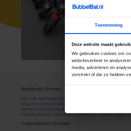
Toestemming
Deze website maakt gebruik
We gebruiken cookies om cont
websiteverkeer te analyseren
media, adverteren en analys
verstrekt of die ze hebben v
Bedrijfsuitje Deventer
Op zoek naar leuke activiteiten in Deventer voor een bedrijf
heup tot boven je hoofd in een met lucht gevulde bal. Besch
omver wordt gelopen door één van je collega’s! Naast het
koprolwedstrijd organiseren of spelen we Chinese Muur (sch
Vrijgezellenfeest Deventer