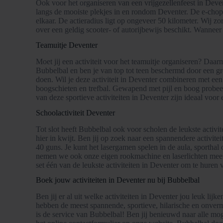
Ook voor het organiseren van een vrijgezellenfeest in Deve
langs de mooiste plekjes in en rondom Deventer. De e-chopp
elkaar. De actieradius ligt op ongeveer 50 kilometer. Wij 
over een geldig scooter- of autorijbewijs beschikt. Wanneer d
Teamuitje Deventer
Moet jij een activiteit voor het teamuitje organiseren? Daa
Bubbelbal en ben je van top tot teen beschermd door een gro
doen. Wil je deze activiteit in Deventer combineren met een 
boogschieten en trefbal. Gewapend met pijl en boog probeer j
van deze sportieve activiteiten in Deventer zijn ideaal voor 
Schoolactiviteit Deventer
Tot slot heeft Bubbelbal ook voor scholen de leukste activi
hier in kwijt. Ben jij op zoek naar een spannendere activi
40 guns. Je kunt het lasergamen spelen in de aula, sportha
nemen we ook onze eigen rookmachine en laserlichten mee. 
set één van de leukste activiteiten in Deventer om te huren 
Boek jouw activiteiten in Deventer nu bij Bubbelbal
Ben jij er al uit welke activiteiten in Deventer jou leuk lij
hebben de meest spannende, sportieve, hilarische en onvermo
is de service van Bubbelbal! Ben jij benieuwd naar alle mog