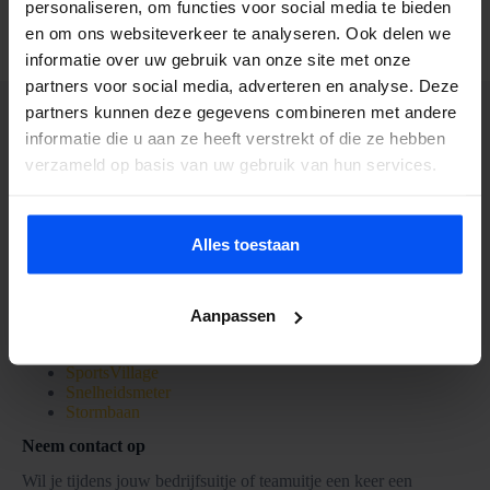
personaliseren, om functies voor social media te bieden
Bekijk meer activiteiten
en om ons websiteverkeer te analyseren. Ook delen we
informatie over uw gebruik van onze site met onze
partners voor social media, adverteren en analyse. Deze
partners kunnen deze gegevens combineren met andere
informatie die u aan ze heeft verstrekt of die ze hebben
Combi-deals
verzameld op basis van uw gebruik van hun services.
Naast BubbelBal bieden wij ook andere activiteit aan. Mocht je
nu verschillende activiteiten willen combineren dan kan dat bij
ons. Op die manier heb je twee of drie activiteit voor hetzelfde
geld! Mogelijkheden bij BubbelBal:
Alles toestaan
Archery Attack
LaserGamen op locatie
Dart-Voetbal
Aanpassen
Apenkooi-feestje
Nieuw Hollandse spellen
SportsVillage
Snelheidsmeter
Stormbaan
Neem contact op
Wil je tijdens jouw bedrijfsuitje of teamuitje een keer een