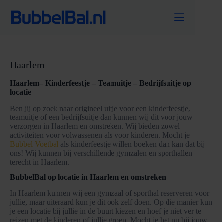
Ga
naar
de
inhoud
Haarlem
Haarlem– Kinderfeestje – Teamuitje – Bedrijfsuitje op
locatie
Ben jij op zoek naar origineel uitje voor een kinderfeestje,
teamuitje of een bedrijfsuitje dan kunnen wij dit voor jouw
verzorgen in Haarlem en omstreken. Wij bieden zowel
activiteiten voor volwassenen als voor kinderen. Mocht je
Bubbel Voetbal
als kinderfeestje willen boeken dan kan dat bij
ons! Wij kunnen bij verschillende gymzalen en sporthallen
terecht in Haarlem.
BubbelBal op locatie in Haarlem en omstreken
In Haarlem kunnen wij een gymzaal of sporthal reserveren voor
jullie, maar uiteraard kun je dit ook zelf doen. Op die manier kun
je een locatie bij jullie in de buurt kiezen en hoef je niet ver te
reizen met de kinderen of jullie groep. Mocht je het nu bij jouw