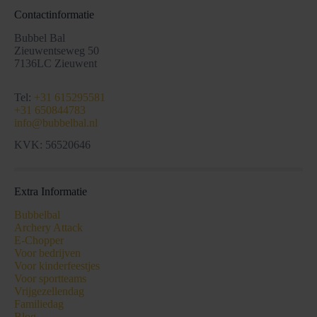
Contactinformatie
Bubbel Bal
Zieuwentseweg 50
7136LC Zieuwent
Tel:
+31 615295581
+31 650844783
info@bubbelbal.nl
KVK: 56520646
Extra Informatie
Bubbelbal
Archery Attack
E-Chopper
Voor bedrijven
Voor kinderfeestjes
Voor sportteams
Vrijgezellendag
Familiedag
Blog