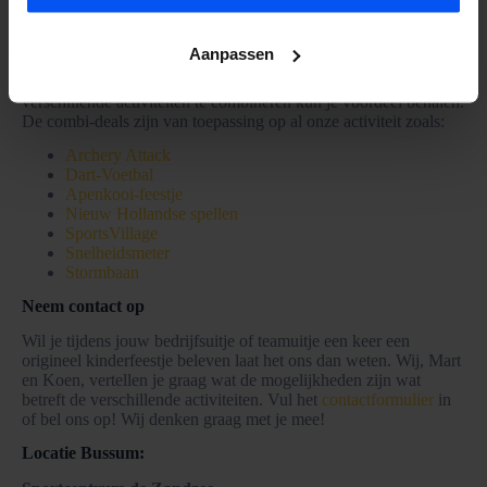
Combi-deals
Aanpassen
Bij ons kun je naast BubbelBal ook andere spellen spelen. Door
verschillende activiteiten te combineren kun je voordeel behalen.
De combi-deals zijn van toepassing op al onze activiteit zoals:
Archery Attack
Dart-Voetbal
Apenkooi-feestje
Nieuw Hollandse spellen
SportsVillage
Snelheidsmeter
Stormbaan
Neem contact op
Wil je tijdens jouw bedrijfsuitje of teamuitje een keer een
origineel kinderfeestje beleven laat het ons dan weten. Wij, Mart
en Koen, vertellen je graag wat de mogelijkheden zijn wat
betreft de verschillende activiteiten. Vul het
contactformulier
in
of bel ons op! Wij denken graag met je mee!
Locatie Bussum: