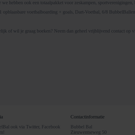
ar we hebben ook een totaalpakket voor zeskampen, sportverenigingen, b
 1 opblaasbare voetbalboarding + goals, Dart-Voetbal, 6/8 BubbelBallen
idelijk of wil je graag boeken? Neem dan geheel vrijblijvend contact op v
ia
Contactinformatie
lBal ook via Twitter, Facebook
Bubbel Bal
am!
Zieuwentseweg 50