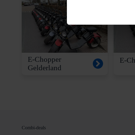
E-Chopper
E-Ch
Gelderland
Combi-deals