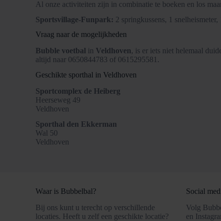
Al onze activiteiten zijn in combinatie te boeken en los ma
Sportsvillage-Funpark:
2 springkussens, 1 snelheismeter,
Vraag naar de mogelijkheden
Bubble voetbal
in
Veldhoven
, is er iets niet helemaal du
altijd naar 0650844783 of 0615295581.
Geschikte sporthal in Veldhoven
Sportcomplex de Heiberg
Heerseweg 49
Veldhoven
Sporthal den Ekkerman
Wal 50
Veldhoven
Waar is Bubbelbal?
Social med
Bij ons kunt u terecht op verschillende
Volg Bubbe
locaties. Heeft u zelf een geschikte locatie?
en Instagr