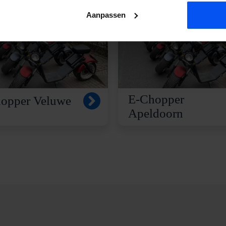
Aanpassen
E-Chopper
opper Veluwe
Apeldoorn