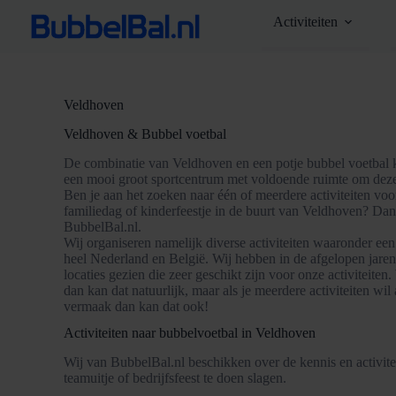
Ga
Activiteiten
naar
de
inhoud
Veldhoven
Veldhoven & Bubbel voetbal
De combinatie van Veldhoven en een potje bubbel voetbal 
een mooi groot sportcentrum met voldoende ruimte om deze ac
Ben je aan het zoeken naar één of meerdere activiteiten voor
familiedag of kinderfeestje in de buurt van Veldhoven? Dan b
BubbelBal.nl.
Wij organiseren namelijk diverse activiteiten waaronder een
heel Nederland en België. Wij hebben in de afgelopen jare
locaties gezien die zeer geschikt zijn voor onze activiteiten
dan kan dat natuurlijk, maar als je meerdere activiteiten w
vermaak dan kan dat ook!
Activiteiten naar bubbelvoetbal in Veldhoven
Wij van BubbelBal.nl beschikken over de kennis en activitei
teamuitje of bedrijfsfeest te doen slagen.