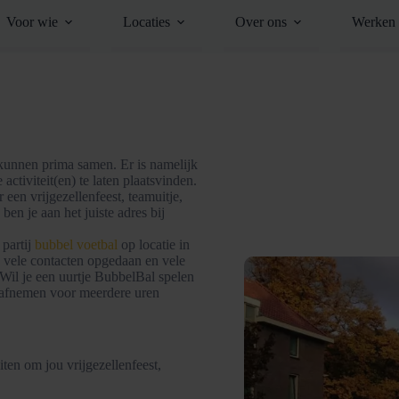
Voor wie
Locaties
Over ons
Werken 
kunnen prima samen. Er is namelijk
tiviteit(en) te laten plaatsvinden.
 een vrijgezellenfeest, teamuitje,
en je aan het juiste adres bij
 partij
bubbel voetbal
op locatie in
n vele contacten opgedaan en vele
. Wil je een uurtje BubbelBal spelen
il afnemen voor meerdere uren
ten om jou vrijgezellenfeest,