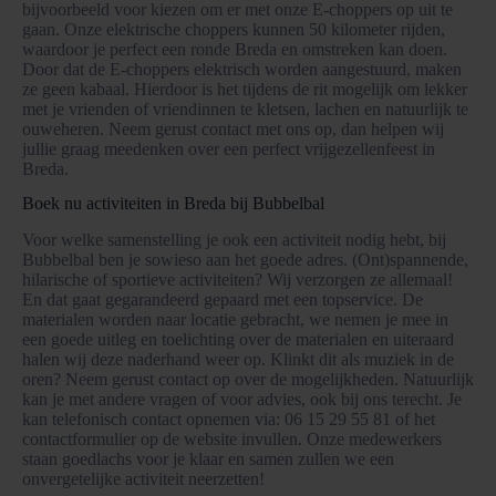
bijvoorbeeld voor kiezen om er met onze E-choppers op uit te
gaan. Onze elektrische choppers kunnen 50 kilometer rijden,
waardoor je perfect een ronde Breda en omstreken kan doen.
Door dat de E-choppers elektrisch worden aangestuurd, maken
ze geen kabaal. Hierdoor is het tijdens de rit mogelijk om lekker
met je vrienden of vriendinnen te kletsen, lachen en natuurlijk te
ouweheren. Neem gerust contact met ons op, dan helpen wij
jullie graag meedenken over een perfect vrijgezellenfeest in
Breda.
Boek nu activiteiten in Breda bij Bubbelbal
Voor welke samenstelling je ook een activiteit nodig hebt, bij
Bubbelbal ben je sowieso aan het goede adres. (Ont)spannende,
hilarische of sportieve activiteiten? Wij verzorgen ze allemaal!
En dat gaat gegarandeerd gepaard met een topservice. De
materialen worden naar locatie gebracht, we nemen je mee in
een goede uitleg en toelichting over de materialen en uiteraard
halen wij deze naderhand weer op. Klinkt dit als muziek in de
oren? Neem gerust contact op over de mogelijkheden. Natuurlijk
kan je met andere vragen of voor advies, ook bij ons terecht. Je
kan telefonisch contact opnemen via: 06 15 29 55 81 of het
contactformulier op de website invullen. Onze medewerkers
staan goedlachs voor je klaar en samen zullen we een
onvergetelijke activiteit neerzetten!