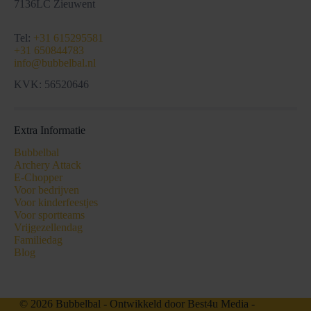
7136LC Zieuwent
Tel:
+31 615295581
+31 650844783
info@bubbelbal.nl
KVK: 56520646
Extra Informatie
Bubbelbal
Archery Attack
E-Chopper
Voor bedrijven
Voor kinderfeestjes
Voor sportteams
Vrijgezellendag
Familiedag
Blog
© 2026 Bubbelbal - Ontwikkeld door
Best4u Media
-