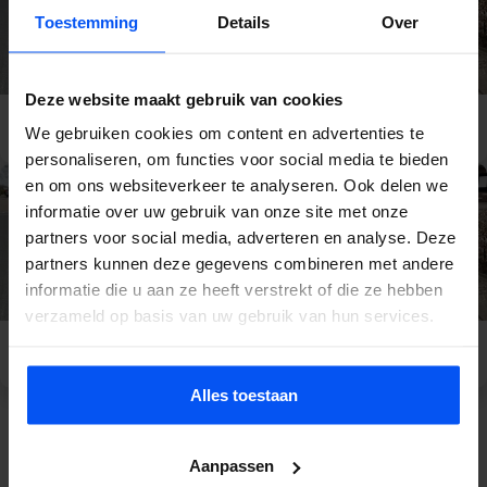
Toestemming
Details
Over
Deze website maakt gebruik van cookies
E-Chopper
E-Chopper Veluwe
Gelderland
We gebruiken cookies om content en advertenties te
personaliseren, om functies voor social media te bieden
en om ons websiteverkeer te analyseren. Ook delen we
informatie over uw gebruik van onze site met onze
partners voor social media, adverteren en analyse. Deze
partners kunnen deze gegevens combineren met andere
informatie die u aan ze heeft verstrekt of die ze hebben
verzameld op basis van uw gebruik van hun services.
E-Chopper Apeldoorn
E-Chopper Nijmegen
Alles toestaan
Bekijk meer activiteiten
Aanpassen