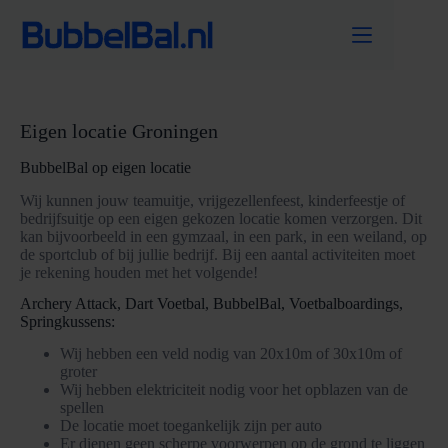
Ga
naar
de
inhoud
Eigen locatie Groningen
BubbelBal op eigen locatie
Wij kunnen jouw teamuitje, vrijgezellenfeest, kinderfeestje of
bedrijfsuitje op een eigen gekozen locatie komen verzorgen. Dit
kan bijvoorbeeld in een gymzaal, in een park, in een weiland, op
de sportclub of bij jullie bedrijf. Bij een aantal activiteiten moet
je rekening houden met het volgende!
Archery Attack, Dart Voetbal, BubbelBal, Voetbalboardings,
Springkussens:
Wij hebben een veld nodig van 20x10m of 30x10m of
groter
Wij hebben elektriciteit nodig voor het opblazen van de
spellen
De locatie moet toegankelijk zijn per auto
Er dienen geen scherpe voorwerpen op de grond te liggen