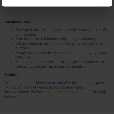
Apenkooi-feest
Het Apenkooi-feestje is zowel geschikt voor kinderen als
volwassenen
Voor deze activiteit hebben wij een gymzaal nodig
Wij gebruiken de materialen welke aanwezig zijn in de
gymzaal
Vraag van te voren of wij de spullen uit de berging mogen
gebruiken
Vaak kan dit niet in een sporthal gespeeld worden i.v.m.
geen aanwezigheid van de juiste materialen
Contact
Mocht je vragen hebben wat betreft jullie locatie bel ons gerust.
Wij helpen je graag verder en kunnen al je vragen
beantwoorden! Vul het
contactformulier
in of bel ons. Hopelijk
tot snel!