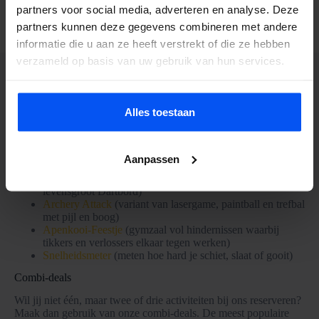
partners voor social media, adverteren en analyse. Deze
Bekijk meer activiteiten
partners kunnen deze gegevens combineren met andere
informatie die u aan ze heeft verstrekt of die ze hebben
verzameld op basis van uw gebruik van hun services.
Activiteit aanbod BubbelBal
Alles toestaan
Naast de activiteit in onze BubbelBallen bieden wij ook andere
activiteiten aan. De volgende activiteiten kunnen wij ook voor
jullie verzorgen:
Aanpassen
SportsVillage
(opblaasbare boardings en springkussens)
Dart-Voetbal
(180 schieten, slaan of gooien op een
levensgroot Dartbord)
Archery Attack
(variant van lasergame, paintball en trefbal
met pijl en boog)
Apenkooi-Feestje
(gymzaal vol hindernissen waarbij
tikkers en verlossers elkaar tegen werken)
Snelheidsmeter
(meten hoe hard je schiet, slaat of gooit)
Combi-deals
Wil jij niet één, maar twee of drie activiteiten bij ons reserveren?
Maak dan gebruik van onze combi-deals. De meest populaire