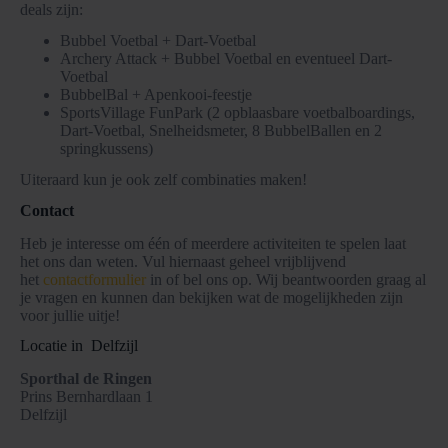
deals zijn:
Bubbel Voetbal + Dart-Voetbal
Archery Attack + Bubbel Voetbal en eventueel Dart-
Voetbal
BubbelBal + Apenkooi-feestje
SportsVillage FunPark (2 opblaasbare voetbalboardings,
Dart-Voetbal, Snelheidsmeter, 8 BubbelBallen en 2
springkussens)
Uiteraard kun je ook zelf combinaties maken!
Contact
Heb je interesse om één of meerdere activiteiten te spelen laat
het ons dan weten. Vul hiernaast geheel vrijblijvend
het
contactformulier
in of bel ons op. Wij beantwoorden graag al
je vragen en kunnen dan bekijken wat de mogelijkheden zijn
voor jullie uitje!
Locatie in Delfzijl
Sporthal de Ringen
Prins Bernhardlaan 1
Delfzijl