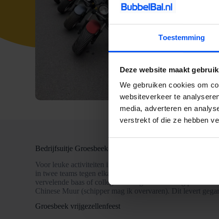
Toestemming
Deze website maakt gebruik
We gebruiken cookies om cont
websiteverkeer te analyseren
media, adverteren en analys
verstrekt of die ze hebben v
Bedrijfsuitje Groesbeek
Voor leuke activiteiten in Groesbeek voor een bedrijfsuitj
in twee teams tegen elkaar Bubbelvoetbal. Wie de meeste doe
vervelende baas of collega’s eens goed kan terug pakken. 
Chinese Muur (schipper mag ik overvaren). Dit levert gegara
Groesbeek vrijgezellenfeest