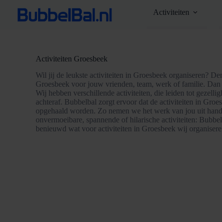
Ga
Activiteiten
naar
de
inhoud
Activiteiten Groesbeek
Wil jij de leukste activiteiten in Groesbeek organiseren? De
Groesbeek voor jouw vrienden, team, werk of familie. Dan
Wij hebben verschillende activiteiten, die leiden tot gezellig
achteraf. Bubbelbal zorgt ervoor dat de activiteiten in Gro
opgehaald worden. Zo nemen we het werk van jou uit hand
onvermoeibare, spannende of hilarische activiteiten: Bubbelb
benieuwd wat voor activiteiten in Groesbeek wij organisere