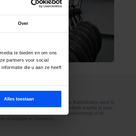
Over
 media te bieden en om ons
ze partners voor social
nformatie die u aan ze heeft
Alles toestaan
an onze bekende Bubbelballen? Met de Bubbelballen speel jij
is dit de perfecte activiteit in Groesbeek waarbij jij jouw
 met de Bubbelballen, zoals een koprolwedstrijd of de
te activiteiten in Groesbeek.