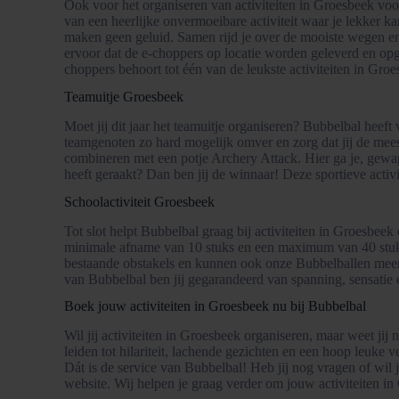
Ook voor het organiseren van activiteiten in Groesbeek vo
van een heerlijke onvermoeibare activiteit waar je lekker k
maken geen geluid. Samen rijd je over de mooiste wegen en
ervoor dat de e-choppers op locatie worden geleverd en opge
choppers behoort tot één van de leukste activiteiten in Groe
Teamuitje Groesbeek
Moet jij dit jaar het teamuitje organiseren? Bubbelbal heef
teamgenoten zo hard mogelijk omver en zorg dat jij de mees
combineren met een potje Archery Attack. Hier ga je, gewapen
heeft geraakt? Dan ben jij de winnaar! Deze sportieve activi
Schoolactiviteit Groesbeek
Tot slot helpt Bubbelbal graag bij activiteiten in Groesbee
minimale afname van 10 stuks en een maximum van 40 stuks 
bestaande obstakels en kunnen ook onze Bubbelballen mee
van Bubbelbal ben jij gegarandeerd van spanning, sensatie e
Boek jouw activiteiten in Groesbeek nu bij Bubbelbal
Wil jij activiteiten in Groesbeek organiseren, maar weet ji
leiden tot hilariteit, lachende gezichten en een hoop leuke 
Dát is de service van Bubbelbal! Heb jij nog vragen of wil
website. Wij helpen je graag verder om jouw activiteiten in