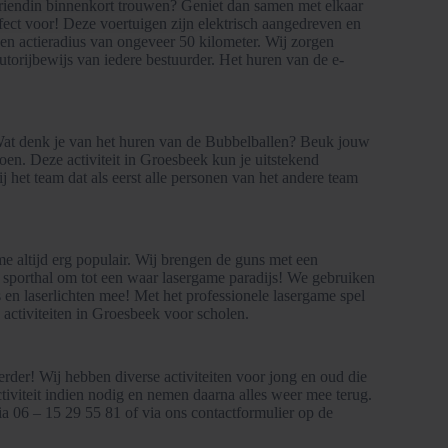
vriendin binnenkort trouwen? Geniet dan samen met elkaar
fect voor! Deze voertuigen zijn elektrisch aangedreven en
n actieradius van ongeveer 50 kilometer. Wij zorgen
utorijbewijs van iedere bestuurder. Het huren van de e-
n. Wat denk je van het huren van de Bubbelballen? Beuk jouw
en. Deze activiteit in Groesbeek kun je uitstekend
j het team dat als eerst alle personen van het andere team
me altijd erg populair. Wij brengen de guns met een
sporthal om tot een waar lasergame paradijs! We gebruiken
 laserlichten mee! Met het professionele lasergame spel
 activiteiten in Groesbeek voor scholen.
erder! Wij hebben diverse activiteiten voor jong en oud die
activiteit indien nodig en nemen daarna alles weer mee terug.
a 06 – 15 29 55 81 of via ons contactformulier op de