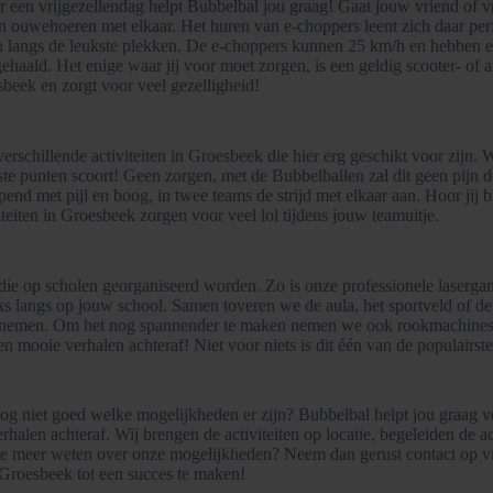
or een vrijgezellendag helpt Bubbelbal jou graag! Gaat jouw vriend of 
an ouwehoeren met elkaar. Het huren van e-choppers leent zich daar per
 langs de leukste plekken. De e-choppers kunnen 25 km/h en hebben ee
haald. Het enige waar jij voor moet zorgen, is een geldig scooter- of a
sbeek en zorgt voor veel gezelligheid!
t verschillende activiteiten in Groesbeek die hier erg geschikt voor zij
te punten scoort! Geen zorgen, met de Bubbelballen zal dit geen pijn do
d met pijl en boog, in twee teams de strijd met elkaar aan. Hoor jij bi
teiten in Groesbeek zorgen voor veel lol tijdens jouw teamuitje.
k die op scholen georganiseerd worden. Zo is onze professionele laserga
langs op jouw school. Samen toveren we de aula, het sportveld of de 
nemen. Om het nog spannender te maken nemen we ook rookmachines en
n mooie verhalen achteraf! Niet voor niets is dit één van de populairste
j nog niet goed welke mogelijkheden er zijn? Bubbelbal helpt jou graag v
verhalen achteraf. Wij brengen de activiteiten op locatie, begeleiden de 
 je meer weten over onze mogelijkheden? Neem dan gerust contact op vi
 Groesbeek tot een succes te maken!