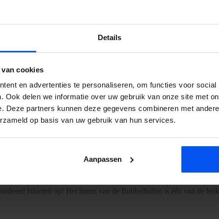
Details
 van cookies
ent en advertenties te personaliseren, om functies voor social
. Ook delen we informatie over uw gebruik van onze site met on
e. Deze partners kunnen deze gegevens combineren met andere i
erzameld op basis van uw gebruik van hun services.
Aanpassen
e ben je bij Bubbelbal aan het goede adres! Wat denk je van het huren v
lpunten scoort, wint. Maar pas op dat je niet omver wordt gebeukt! Ook 
Naast een potje Bubbelvoetbal kunnen we ook andere spelvormen spelen
ndeerd hilariteit op! Het huren van de Bubbelballen is één van de leuks