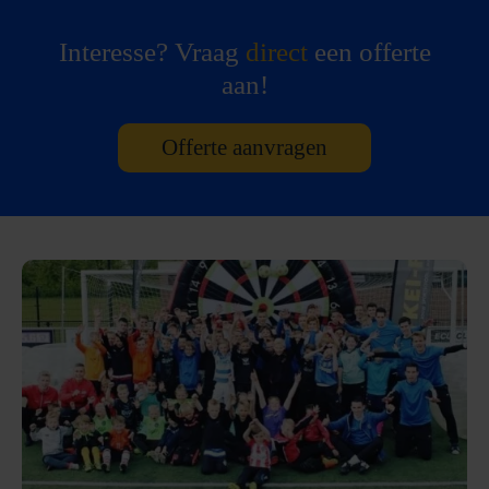
Interesse? Vraag
direct
een offerte
aan!
Offerte aanvragen