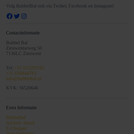
Volg BubbelBal ook via Twitter, Facebook en Instagram!
Facebook
Twitter
Instagram
Contactinformatie
Bubbel Bal
Zieuwentseweg 50
7136LC Zieuwent
Tel:
+31 615295581
+31 650844783
info@bubbelbal.nl
KVK: 56520646
Extra Informatie
Bubbelbal
Archery Attack
E-Chopper
Voor bedrijven