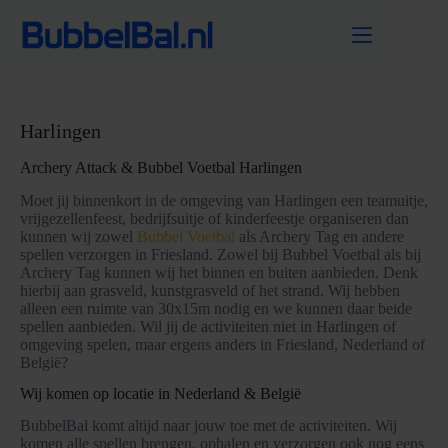
Ga
naar
de
inhoud
Harlingen
Archery Attack & Bubbel Voetbal Harlingen
Moet jij binnenkort in de omgeving van Harlingen een teamuitje,
vrijgezellenfeest, bedrijfsuitje of kinderfeestje organiseren dan
kunnen wij zowel
Bubbel Voetbal
als Archery Tag en andere
spellen verzorgen in Friesland. Zowel bij Bubbel Voetbal als bij
Archery Tag kunnen wij het binnen en buiten aanbieden. Denk
hierbij aan grasveld, kunstgrasveld of het strand. Wij hebben
alleen een ruimte van 30x15m nodig en we kunnen daar beide
spellen aanbieden. Wil jij de activiteiten niet in Harlingen of
omgeving spelen, maar ergens anders in Friesland, Nederland of
België?
Wij komen op locatie in Nederland & België
BubbelBal komt altijd naar jouw toe met de activiteiten. Wij
komen alle spellen brengen, ophalen en verzorgen ook nog eens