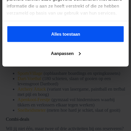
informatie die u aan ze heeft verstrekt of die ze hebben
Bekijk meer activiteiten
verzameld op basis van uw gebruik van hun services.
Alles toestaan
Activiteit aanbod BubbelBal
Aanpassen
Naast de activiteit in onze BubbelBallen bieden wij ook andere
activiteiten aan. De volgende activiteiten kunnen wij ook voor
jullie verzorgen:
SportsVillage
(opblaasbare boardings en springkussens)
Dart-Voetbal
(180 schieten, slaan of gooien op een
levensgroot Dartbord)
Archery Attack
(variant van lasergame, paintball en trefbal
met pijl en boog)
Apenkooi-Feestje
(gymzaal vol hindernissen waarbij
tikkers en verlossers elkaar tegen werken)
Snelheidsmeter
(meten hoe hard je schiet, slaat of gooit)
Combi-deals
Wil jij niet één, maar twee of drie activiteiten bij ons reserveren?