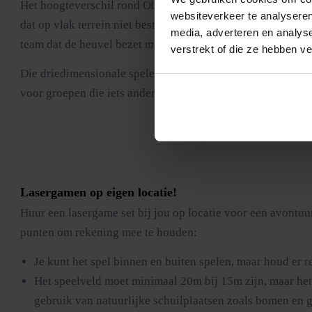
Het hoogteverschil rond Oldenzaal is niet dramatisch maar
websiteverkeer te analyseren
dat op vlak terrein niet bestaat. Wij bouwen het speelveld
media, adverteren en analys
team dat de heuvel bezet moet die verdedigen, een team dat
verstrekt of die ze hebben v
Die driedimensionale spelervaring is in Nederland zeldzaa
voor groepen die iets anders willen dan een standaard park
Lasergamen op eigen locatie
!
Huur een lasergame set bij jou op locatie voor een avontuur
punten om rekening mee te houden:
Je kunt het spel binnen en buiten spelen, maar houd er r
Het speelveld moet minimaal 20m bij 15m zijn, maar het 
gebruik van natuurlijke schuilplaatsen zoals bomen en 