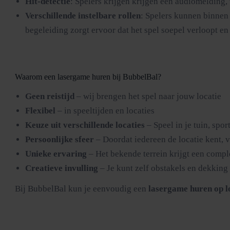
Hit-detectie
: Spelers krijgen krijgen een audiomelding,
Verschillende instelbare rollen
: Spelers kunnen binnen 
begeleiding zorgt ervoor dat het spel soepel verloopt en 
Waarom een lasergame huren bij BubbelBal?
Geen reistijd
– wij brengen het spel naar jouw locatie
Flexibel
– in speeltijden en locaties
Keuze uit verschillende locaties
– Speel in je tuin, spo
Persoonlijke sfeer
– Doordat iedereen de locatie kent, v
Unieke ervaring
– Het bekende terrein krijgt een comple
Creatieve invulling
– Je kunt zelf obstakels en dekking
Bij BubbelBal kun je eenvoudig een
lasergame huren op l