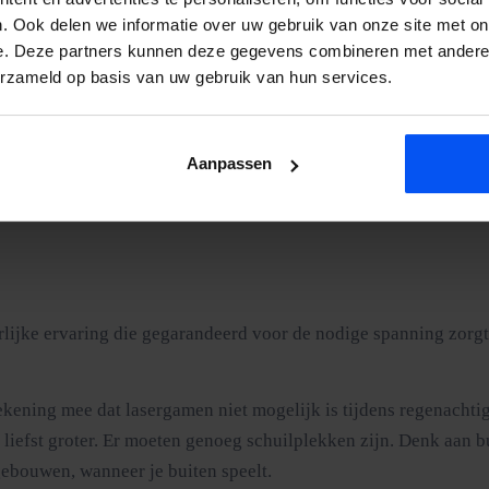
 het is genoeg om het spel te veranderen. Een heuveltop van dr
. Ook delen we informatie over uw gebruik van onze site met on
 bewust op locaties met hoogteverschil en plaatsen de obstakels
e. Deze partners kunnen deze gegevens combineren met andere i
 van beneden aanvalt moet creatiever zijn.
erzameld op basis van uw gebruik van hun services.
m. Buiten Limburg en het stuwwalgebied van Twente is het land 
sessie. Neem contact op voor een offerte.
Aanpassen
lijke ervaring die gegarandeerd voor de nodige spanning zorgt. B
ekening mee dat lasergamen niet mogelijk is tijdens regenachtig
liefst groter. Er moeten genoeg schuilplekken zijn. Denk aan b
gebouwen, wanneer je buiten speelt.