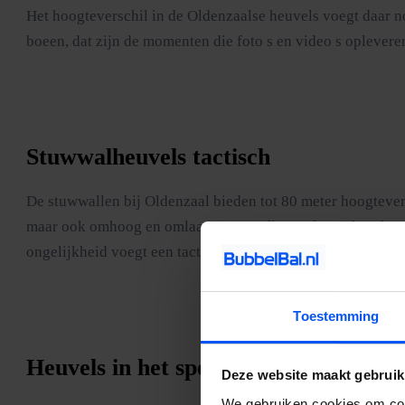
Het hoogteverschil in de Oldenzaalse heuvels voegt daar no
boeen, dat zijn de momenten die foto s en video s oplevere
Stuwwalheuvels tactisch
De stuwwallen bij Oldenzaal bieden tot 80 meter hoogteversc
maar ook omhoog en omlaag. Teams die een heuveltop bezet
ongelijkheid voegt een tactische laag toe die het spel onv
Toestemming
Heuvels in het spel
Deze website maakt gebruik
We gebruiken cookies om cont