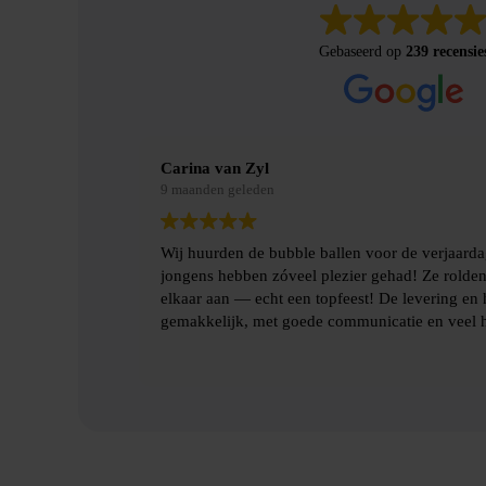
Gebaseerd op
239 recensie
Merel Bosman
9 maanden geleden
erjaardag van mijn zoon en de
Wij hebben met vriendenweeke
e rolden rond en botsten tegen
hilarische ervaring!!
ring en het ophalen gingen heel
n veel hulp.
Heel fijn contact gehad over d
benodigde spulllen.
Lees verder
Dankjulliewel!