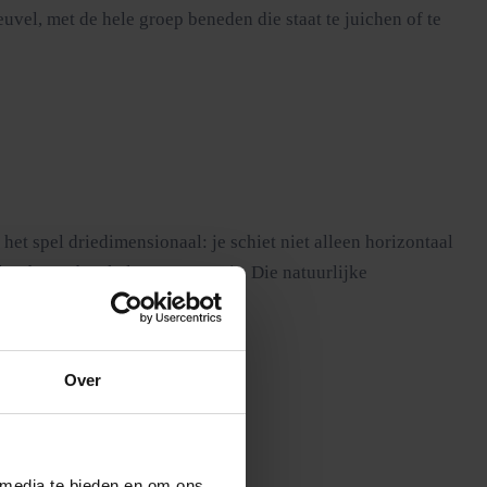
vel, met de hele groep beneden die staat te juichen of te
et spel driedimensionaal: je schiet niet alleen horizontaal
sbaar obstakel te evenaren is. Die natuurlijke
Over
 media te bieden en om ons