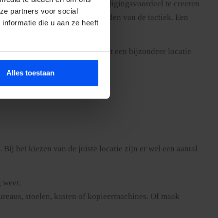
ie meter is genoeg om een verdedigingsvoordeel te creeren
ze partners voor social
 zo dat de heuvels onderdeel worden van de tactiek. Een
nformatie die u aan ze heeft
vlak, en dat maakt Oldenzaal tot een bijzondere locatie
Alles toestaan
ij het kiezen van de juiste locatie zijn er wel een aantal
 weer.
ureaus, stoelen, kasten of kopieermachines. Of maak