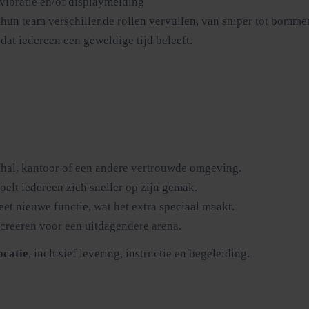
 vibratie en/of displaymelding
hun team verschillende rollen vervullen, van sniper tot bommen
dat iedereen een geweldige tijd beleeft.
rthal, kantoor of een andere vertrouwde omgeving.
oelt iedereen zich sneller op zijn gemak.
et nieuwe functie, wat het extra speciaal maakt.
 creëren voor een uitdagendere arena.
ocatie
, inclusief levering, instructie en begeleiding.