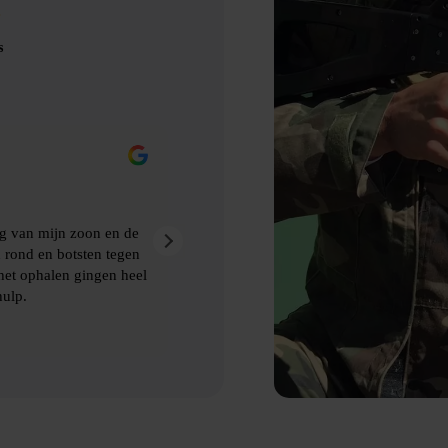
s
Eric Nienhuis
9 maanden geleden
nd gebruik gemaakt van Bubbelbal, een
Ontzettend leuke dag
kwamen de afspraken 
e levering en het ophalen van de