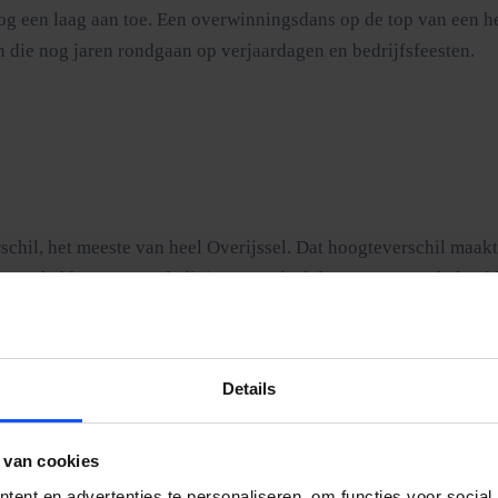
g een laag aan toe. Een overwinningsdans op de top van een heu
n die nog jaren rondgaan op verjaardagen en bedrijfsfeesten.
hil, het meeste van heel Overijssel. Dat hoogteverschil maakt h
ten hebben een verdedigingsvoordeel dat met geen enkel opblaa
oorspelbaarder maakt.
Details
 van cookies
ent en advertenties te personaliseren, om functies voor social