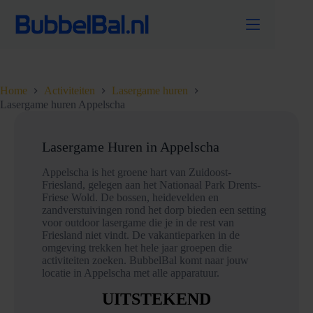
Ga
naar
de
inhoud
Home
Activiteiten
Lasergame huren
Lasergame huren Appelscha
Lasergame Huren in Appelscha
Appelscha is het groene hart van Zuidoost-
Friesland, gelegen aan het Nationaal Park Drents-
Friese Wold. De bossen, heidevelden en
zandverstuivingen rond het dorp bieden een setting
voor outdoor lasergame die je in de rest van
Friesland niet vindt. De vakantieparken in de
omgeving trekken het hele jaar groepen die
activiteiten zoeken. BubbelBal komt naar jouw
locatie in Appelscha met alle apparatuur.
UITSTEKEND