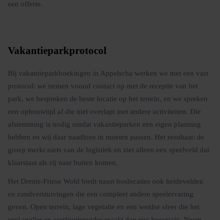
een offerte.
Vakantieparkprotocol
Bij vakantieparkboekingen in Appelscha werken we met een vast
protocol: we nemen vooraf contact op met de receptie van het
park, we bespreken de beste locatie op het terrein, en we spreken
een opbouwtijd af die niet overlapt met andere activiteiten. Die
afstemming is nodig omdat vakantieparken een eigen planning
hebben en wij daar naadloos in moeten passen. Het resultaat: de
groep merkt niets van de logistiek en ziet alleen een speelveld dat
klaarstaat als zij naar buiten komen.
Het Drents-Friese Wold biedt naast boslocaties ook heidevelden
en zandverstuivingen die een compleet andere speelervaring
geven. Open terrein, lage vegetatie en een weidse sfeer die het
spel sneller en confronterender maakt dan een bossessie. Neem