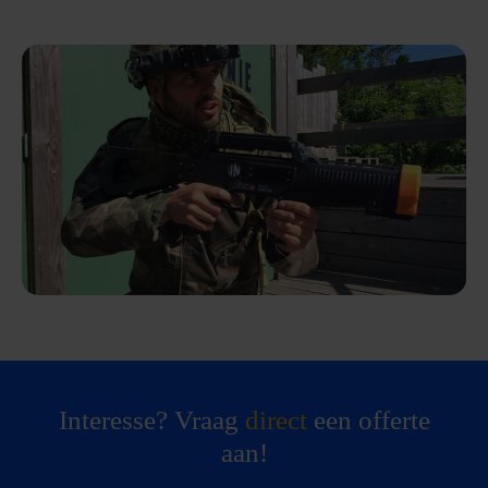
Interesse? Vraag
direct
een offerte
aan!