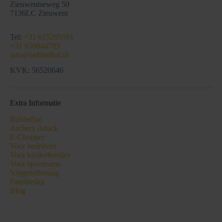
Zieuwentseweg 50
7136LC Zieuwent
Tel:
+31 615295581
+31 650844783
info@bubbelbal.nl
KVK: 56520646
Extra Informatie
Bubbelbal
Archery Attack
E-Chopper
Voor bedrijven
Voor kinderfeestjes
Voor sportteams
Vrijgezellendag
Familiedag
Blog