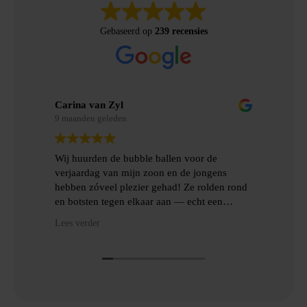
Gebaseerd op
239 recensies
Merel Bosman
9 maanden geleden
le ballen voor de
Wij hebben met vriendenweekend ge
 zoon en de jongens
gemaakt van Bubbelbal, een hilarisc
r gehad! Ze rolden rond
ervaring!!
aar aan — echt een
g en het ophalen gingen
Heel fijn contact gehad over de lever
Lees verder
et goede communicatie
het ophalen van de benodigde spullle
Dankjulliewel!