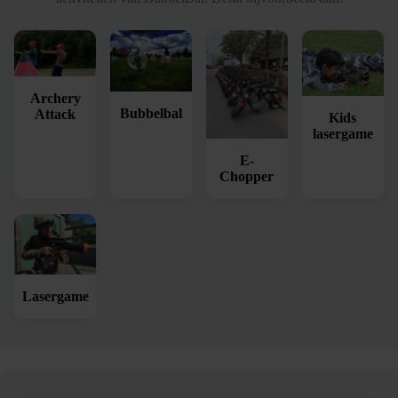
Archery
Bubbelbal
Attack
Kids
lasergame
E-
Chopper
Lasergame