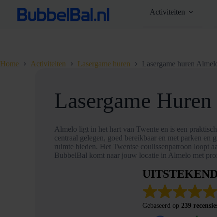
Ga
Activiteiten
naar
de
inhoud
Home
Activiteiten
Lasergame huren
Lasergame huren Almel
Lasergame Huren 
Almelo ligt in het hart van Twente en is een praktisch
centraal gelegen, goed bereikbaar en met parken en 
ruimte bieden. Het Twentse coulissenpatroon loopt aa
BubbelBal komt naar jouw locatie in Almelo met prof
UITSTEKEN
Gebaseerd op
239 recensie