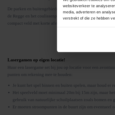
websiteverkeer te analyseren
De parken en buitengebieden van Almelo bieden meer variat
media, adverteren en analys
de Regge en het coulissenpatroon geven een groener alterna
verstrekt of die ze hebben v
compact veld met korte afstanden, bij 50 man een uitgestre
Lasergamen op eigen locatie
!
Huur een lasergame set bij jou op locatie voor een avontuur
punten om rekening mee te houden:
Je kunt het spel binnen en buiten spelen, maar houd er r
Het speelveld moet minimaal 20m bij 15m zijn, maar het 
gebruik van natuurlijke schuilplaatsen zoals bomen en 
Er moeten stroompunten in de buurt zijn om eventueel o