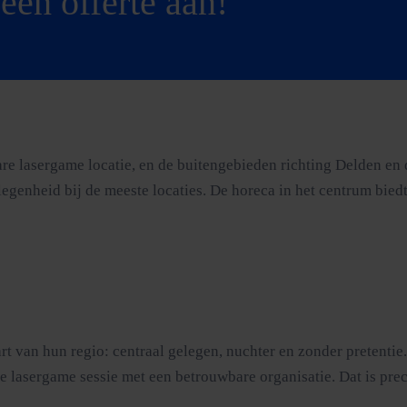
een offerte aan!
re lasergame locatie, en de buitengebieden richting Delden en 
genheid bij de meeste locaties. De horeca in het centrum biedt 
art van hun regio: centraal gelegen, nuchter en zonder pretenti
lasergame sessie met een betrouwbare organisatie. Dat is preci