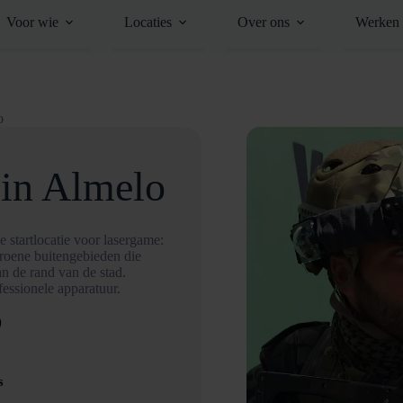
Voor wie
Locaties
Over ons
Werken 
o
in Almelo
e startlocatie voor lasergame:
groene buitengebieden die
n de rand van de stad.
essionele apparatuur.
D
s