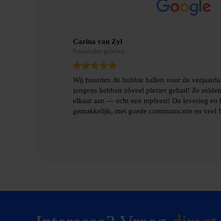
Merel Bosman
9 maanden geleden
an mijn zoon en de
Wij hebben met vriendenweekend gebruik
nd en botsten tegen
hilarische ervaring!!
 ophalen gingen heel
.
Heel fijn contact gehad over de levering 
benodigde spulllen.
Lees verder
Dankjulliewel!