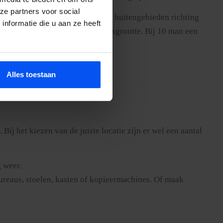
ze partners voor social
n compact maar doeltreffend, de buitengebieden richting
nformatie die u aan ze heeft
d een veld dat past bij de groepsgrootte. Bij 10 man een
p voor een offerte.
Alles toestaan
ij het kiezen van de juiste locatie zijn er wel een aantal
 weer.
ureaus, stoelen, kasten of kopieermachines. Of maak