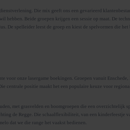
dienstverlening. Die mix geeft ons een gevarieerd klantenbesta
 wil hebben. Beide groepen krijgen een sessie op maat. De tech
s. De spelleider leest de groep en kiest de spelvormen die het 
ente voor onze lasergame boekingen. Groepen vanuit Enschede, 
ie centrale positie maakt het een populaire keuze voor regiona
den, met grasvelden en boomgroepen die een overzichtelijk sp
hting de Regge. Die schaalflexibiliteit, van een kinderfeestje v
lmelo dat we die range het vaakst bedienen.