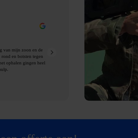
Eric Nienhuis
9 maanden geleden
 gemaakt van Bubbelbal, een
Ontzettend leuke dag gehad met 
kwamen de afspraken prima na. 
en het ophalen van de