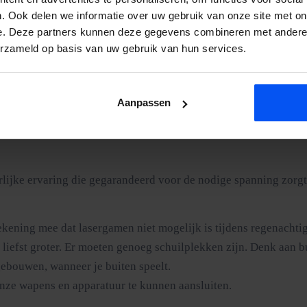
. Ook delen we informatie over uw gebruik van onze site met on
ie dan je op het eerste gezicht zou denken. De stadsparken zij
e. Deze partners kunnen deze gegevens combineren met andere i
tief. Wij passen het speelveld aan op de locatie en bouwen altij
erzameld op basis van uw gebruik van hun services.
kt veld met meerdere zones en tactische diepte. Neem contact o
Aanpassen
lijke ervaring die gegarandeerd voor de nodige spanning zorgt. B
ekening mee dat lasergamen niet mogelijk is tijdens regenachtig
liefst groter. Er moeten genoeg schuilplekken zijn. Denk aan b
gebouwen, wanneer je buiten speelt.
nze wapens en apparatuur te kunnen aansluiten.