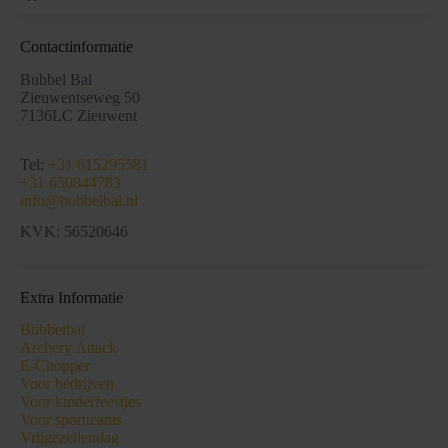
Contactinformatie
Bubbel Bal
Zieuwentseweg 50
7136LC Zieuwent
Tel:
+31 615295581
+31 650844783
info@bubbelbal.nl
KVK: 56520646
Extra Informatie
Bubbelbal
Archery Attack
E-Chopper
Voor bedrijven
Voor kinderfeestjes
Voor sportteams
Vrijgezellendag