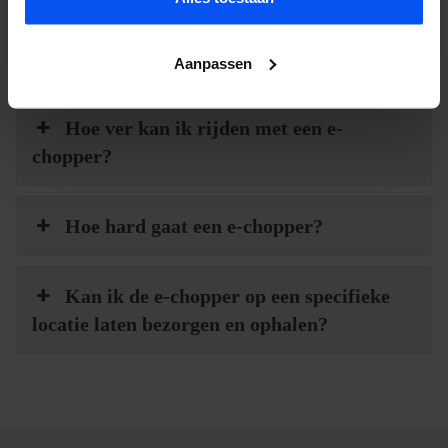
Moet je een rijbewijs hebben om een e-
chopper te huren?
Aanpassen
Hoe ver kan ik rijden met een e-
chopper?
Hoe hard gaat een e-chopper?
Kan ik de e-chopper op een specifieke
locatie laten bezorgen en ophalen?