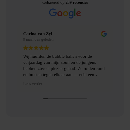
Gebaseerd op
239 recensies
Carina van Zyl
Mer
9 maanden geleden
9 m
Wij huurden de bubble ballen voor de
Wij
verjaardag van mijn zoon en de jongens
gem
hebben zóveel plezier gehad! Ze rolden rond
erv
en botsten tegen elkaar aan — echt een
topfeest! De levering en het ophalen gingen
Hee
Lees verder
Lees
heel gemakkelijk, met goede communicatie
het
en veel hulp.
Dan