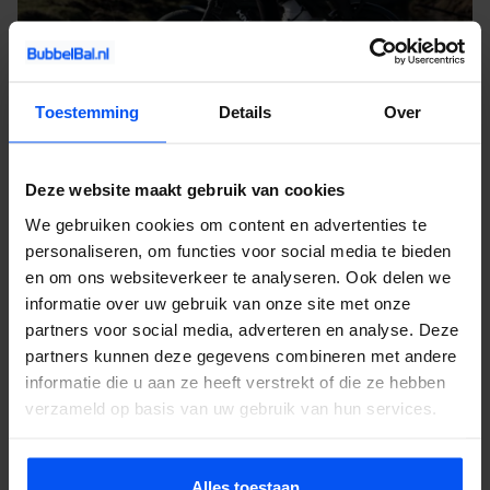
Toestemming
Details
Over
Contact en informatie
Ook een activiteit huren voor jouw uitje? Of heb je nog vragen
Deze website maakt gebruik van cookies
over onze activiteiten, service of prijzen? Vul het
contactformulier
We gebruiken cookies om content en advertenties te
in. Dan nemen wij zo snel mogelijk contact met je op. Wij
personaliseren, om functies voor social media te bieden
vertellen je alles over de mogelijkheden en denken graag met je
en om ons websiteverkeer te analyseren. Ook delen we
informatie over uw gebruik van onze site met onze
mee.
partners voor social media, adverteren en analyse. Deze
partners kunnen deze gegevens combineren met andere
Wat is een e-chopper?
informatie die u aan ze heeft verstrekt of die ze hebben
verzameld op basis van uw gebruik van hun services.
Hoe werkt een e-chopper?
Alles toestaan