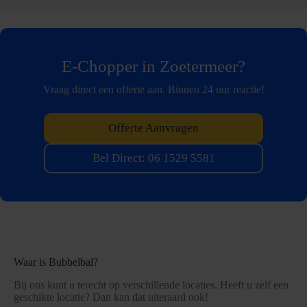
E-Chopper in Zoetermeer?
Vraag direct een offerte aan. Binnen 24 uur reactie!
Offerte Aanvragen
Bel Direct: 06 1529 5581
Waar is Bubbelbal?
Bij ons kunt u terecht op verschillende locaties. Heeft u zelf een
geschikte locatie? Dan kan dat uiteraard ook!