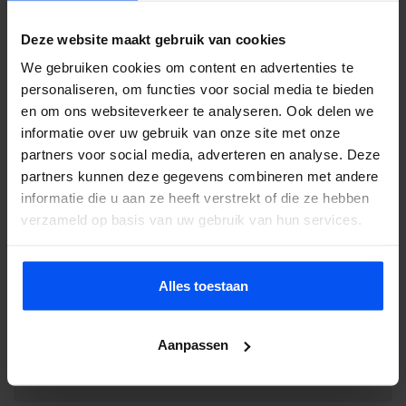
mee.
Deze website maakt gebruik van cookies
We gebruiken cookies om content en advertenties te
Wat is een e-chopper?
personaliseren, om functies voor social media te bieden
en om ons websiteverkeer te analyseren. Ook delen we
Hoe werkt een e-chopper?
informatie over uw gebruik van onze site met onze
partners voor social media, adverteren en analyse. Deze
partners kunnen deze gegevens combineren met andere
Moet je een rijbewijs hebben om een e-
informatie die u aan ze heeft verstrekt of die ze hebben
verzameld op basis van uw gebruik van hun services.
chopper te huren?
Hoe ver kan ik rijden met een e-
Alles toestaan
chopper?
Aanpassen
Hoe hard gaat een e-chopper?