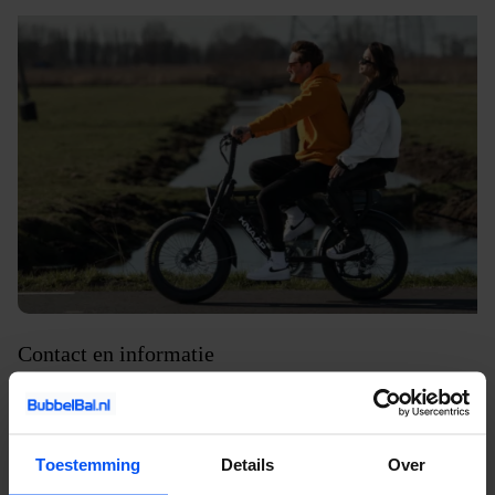
Contact en informatie
Ook een activiteit huren voor jouw uitje? Of heb je nog vragen
over onze activiteiten, service of prijzen? Vul het
contactformulier
in. Dan nemen wij zo snel mogelijk contact met je op. Wij
Toestemming
Details
Over
vertellen je alles over de mogelijkheden en denken graag met je