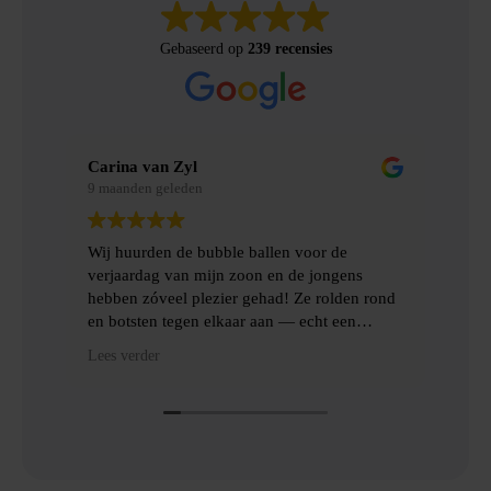
Gebaseerd op
239 recensies
Carina van Zyl
Mer
9 maanden geleden
9 m
Wij huurden de bubble ballen voor de
Wij
verjaardag van mijn zoon en de jongens
gem
hebben zóveel plezier gehad! Ze rolden rond
erv
en botsten tegen elkaar aan — echt een
topfeest! De levering en het ophalen gingen
Hee
Lees verder
Lees
heel gemakkelijk, met goede communicatie
het
en veel hulp.
Dan