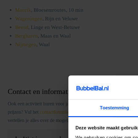
Maurik
, Bloesemroutes, 10 min
Wageningen
, Rijn en Veluwe
Beesd
, Linge en West-Betuwe
Bergharen
, Maas en Waal
Nijmegen
, Waal
Contact en informatie
Ook een activiteit huren voor jouw uitje? Of heb je nog vragen over
Toestemming
prijzen? Vul het
contactformulier
in. Dan nemen wij zo snel mogelij
vertellen je alles over de mogelijkheden en denken graag met je me
Deze website maakt gebruik
We gebruiken cookies om cont