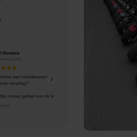
s
Eric Nienhuis
9 maanden geleden
akt van Bubbelbal, een
Ontzettend leuke dag gehad met prima
kwamen de afspraken prima na. Aanra
 ophalen van de