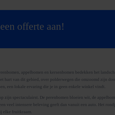
een offerte aan!
. Perenbomen, appelbomen en kersenbomen bedekken het landsch
et hart van dit gebied, over polderwegen die omzoomd zijn doo
en, een lokale ervaring die je in geen enkele winkel vindt.
e op zijn spectaculairst. De perenbomen bloeien wit, de appelbo
en veel intensere beleving geeft dan vanuit een auto. Het rond
ij elke fruitkraam.