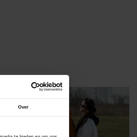
Over
 media te bieden en om ons