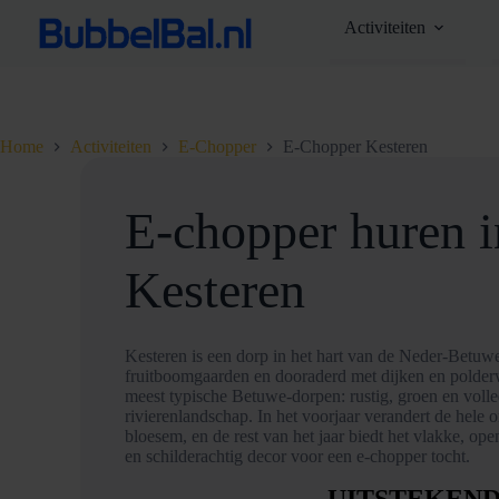
Ga
Activiteiten
naar
de
inhoud
Home
Activiteiten
E-Chopper
E-Chopper Kesteren
E-chopper huren i
Kesteren
Kesteren is een dorp in het hart van de Neder-Betuw
fruitboomgaarden en dooraderd met dijken en polder
meest typische Betuwe-dorpen: rustig, groen en volle
rivierenlandschap. In het voorjaar verandert de hele
bloesem, en de rest van het jaar biedt het vlakke, o
en schilderachtig decor voor een e-chopper tocht.
UITSTEKEN