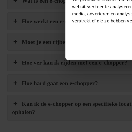
Wat is een e-chopper?
websiteverkeer te analyseren
media, adverteren en analys
Hoe werkt een e-chopper?
verstrekt of die ze hebben v
Moet je een rijbewijs hebben om een e-cho
Hoe ver kan ik rijden met een e-chopper?
Hoe hard gaat een e-chopper?
Kan ik de e-chopper op een specifieke locat
ophalen?