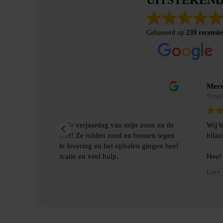
Gebaseerd op
239 recensie
Merel Bosman
9 maanden geleden
jn zoon en de
Wij hebben met vriendenweekend gebruik gema
botsten tegen
hilarische ervaring!!
len gingen heel
Heel fijn contact gehad over de levering en het
benodigde spulllen.
Lees verder
Dankjulliewel!