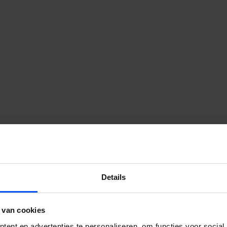
 onze activiteiten, service of
Details
k contact met je op. Wij
e.
 van cookies
ent en advertenties te personaliseren, om functies voor social