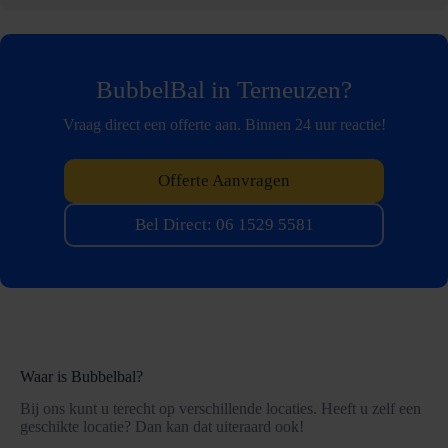
BubbelBal in Terneuzen?
Vraag direct een offerte aan. Binnen 24 uur reactie!
Offerte Aanvragen
Bel Direct: 06 1529 5581
Waar is Bubbelbal?
Bij ons kunt u terecht op verschillende locaties. Heeft u zelf een
geschikte locatie? Dan kan dat uiteraard ook!