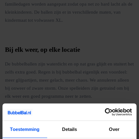
familiedagen worden aangepast zodat opa net zo hard lacht als de
kleinkinderen. De ballen zijn er in verschillende maten, van
kindermaat tot volwassen XL.
Bij elk weer, op elke locatie
De bubbelballen zijn waterdicht en op nat gras glijdt en stuitert het
zelfs extra goed. Regen is bij bubbelbal eigenlijk een voordeel:
meer glijpartijen, meer gelach, meer chaos. We annuleren alleen
bij onweer of zware storm. Onze spelleiders zijn getraind om bij
elk weer een goed programma neer te zetten.
Boeken is simpel: neem contact op via de website, geef het aantal
spelers, de gewenste datum en de locatie door, en wij regelen de
rest. Wil je eerst weten wat het kost? Vraag een offerte aan, je
Toestemming
Details
Over
hoort binnen 24 uur van ons.