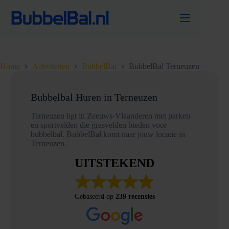
Ga
naar
de
inhoud
Home
Activiteiten
BubbelBal
BubbelBal Terneuzen
Bubbelbal Huren in Terneuzen
Terneuzen ligt in Zeeuws-Vlaanderen met parken
en sportvelden die grasvelden bieden voor
bubbelbal. BubbelBal komt naar jouw locatie in
Terneuzen.
UITSTEKEND
Gebaseerd op
239 recensies