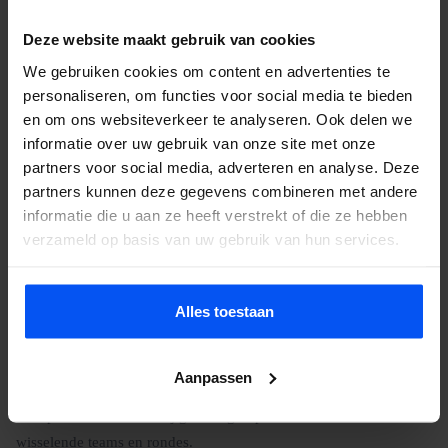
Deze website maakt gebruik van cookies
Veelgestelde vragen
We gebruiken cookies om content en advertenties te
personaliseren, om functies voor social media te bieden
Doet bubbelbal pijn?
en om ons websiteverkeer te analyseren. Ook delen we
informatie over uw gebruik van onze site met onze
Nee. De opblaasbare ballen beschermen je lichaam volledig. Je
partners voor social media, adverteren en analyse. Deze
valt zacht en stuitert terug. Het voelt eerder als lachen dan als pijn.
partners kunnen deze gegevens combineren met andere
Wat kost het?
informatie die u aan ze heeft verstrekt of die ze hebben
Hangt af van groepsgrootte, duur en locatie. Neem contact op
verzameld op basis van uw gebruik van hun services.
voor een offerte, je hoort binnen 24 uur.
Kan het bij regen?
Alles toestaan
Ja. De ballen zijn waterdicht en op nat gras glijdt en stuitert het
zelfs extra goed. We annuleren alleen bij onweer of zware storm.
Aanpassen
Hoeveel personen?
Groepen van 8 tot 50. Bij grotere groepen werken we met
wisselende teams en rondes.