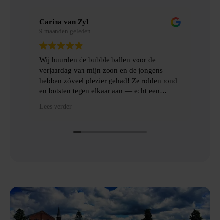
Carina van Zyl
Mer
9 maanden geleden
9 m
Wij huurden de bubble ballen voor de
Wij
verjaardag van mijn zoon en de jongens
gem
hebben zóveel plezier gehad! Ze rolden rond
erv
en botsten tegen elkaar aan — echt een
topfeest! De levering en het ophalen gingen
Hee
Lees verder
Lees
heel gemakkelijk, met goede communicatie
het
en veel hulp.
Dan