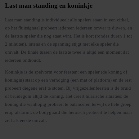
Last man standing en koninkje
Last man standing is individueel: alle spelers staan in een cirkel,
op het fluitsignaal probeert iedereen iedereen omver te duwen, en
de laatste speler die nog staat wint. Het is kort (rondes duren 1 tot
2 minuten), intens en de spanning stijgt met elke speler die
omvalt. De finale tussen de laatste twee is altijd een moment dat
iedereen onthoudt.
Koninkje is de spelvorm voor feesten: een speler (de koning of
koningin) staat op een verhoging (een mat of platform) en de rest
probeert diegene eraf te stoten. Bij vrijgezellenfeesten is de bruid
of bruidegom altijd de koning. Het creert hilarische situaties: de
koning die wanhopig probeert te balanceren terwijl de hele groep
erop afstormt, de bodyguard die heroisch probeert te helpen maar
zelf als eerste omvalt.