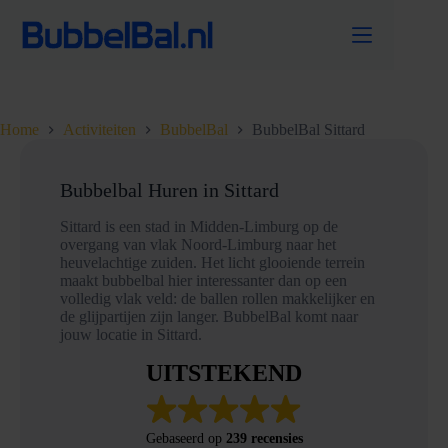
Ga
naar
de
inhoud
Home
Activiteiten
BubbelBal
BubbelBal Sittard
Bubbelbal Huren in Sittard
Sittard is een stad in Midden-Limburg op de
overgang van vlak Noord-Limburg naar het
heuvelachtige zuiden. Het licht glooiende terrein
maakt bubbelbal hier interessanter dan op een
volledig vlak veld: de ballen rollen makkelijker en
de glijpartijen zijn langer. BubbelBal komt naar
jouw locatie in Sittard.
UITSTEKEND
Gebaseerd op
239 recensies