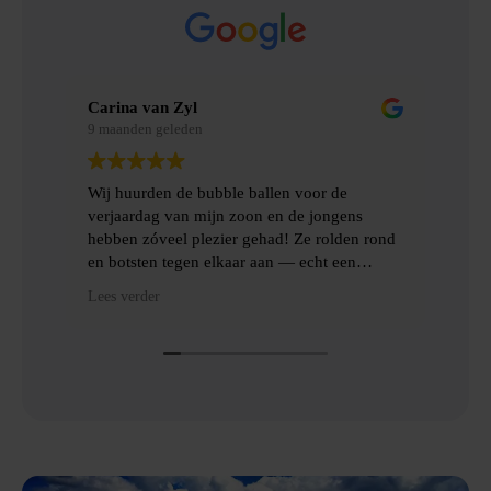
Carina van Zyl
Mer
9 maanden geleden
9 m
Wij huurden de bubble ballen voor de
Wij
verjaardag van mijn zoon en de jongens
gem
hebben zóveel plezier gehad! Ze rolden rond
erv
en botsten tegen elkaar aan — echt een
topfeest! De levering en het ophalen gingen
Hee
Lees verder
Lees
heel gemakkelijk, met goede communicatie
het
en veel hulp.
Dan