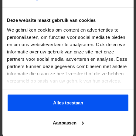
rest. Wil je eerst weten wat het kost? Vraag een offerte aan, je
hoort binnen 24 uur van ons.
Deze website maakt gebruik van cookies
We gebruiken cookies om content en advertenties te
personaliseren, om functies voor social media te bieden
Veelgestelde vragen
en om ons websiteverkeer te analyseren. Ook delen we
informatie over uw gebruik van onze site met onze
Doet bubbelbal pijn?
partners voor social media, adverteren en analyse. Deze
Nee. De opblaasbare ballen beschermen je lichaam volledig. Je
partners kunnen deze gegevens combineren met andere
valt zacht en stuitert terug. Het voelt eerder als lachen dan als pijn.
informatie die u aan ze heeft verstrekt of die ze hebben
Wat kost het?
verzameld op basis van uw gebruik van hun services.
Hangt af van groepsgrootte, duur en locatie. Neem contact op
voor een offerte, je hoort binnen 24 uur.
Alles toestaan
Kan het bij regen?
Ja. De ballen zijn waterdicht en op nat gras glijdt en stuitert het
Aanpassen
zelfs extra goed. We annuleren alleen bij onweer of zware storm.
Hoeveel personen?