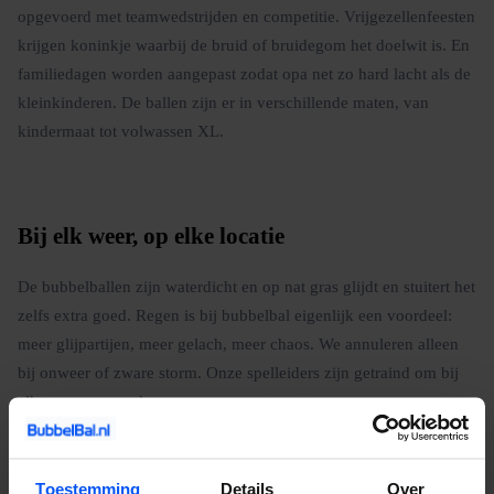
opgevoerd met teamwedstrijden en competitie. Vrijgezellenfeesten
krijgen koninkje waarbij de bruid of bruidegom het doelwit is. En
familiedagen worden aangepast zodat opa net zo hard lacht als de
kleinkinderen. De ballen zijn er in verschillende maten, van
kindermaat tot volwassen XL.
Bij elk weer, op elke locatie
De bubbelballen zijn waterdicht en op nat gras glijdt en stuitert het
zelfs extra goed. Regen is bij bubbelbal eigenlijk een voordeel:
meer glijpartijen, meer gelach, meer chaos. We annuleren alleen
bij onweer of zware storm. Onze spelleiders zijn getraind om bij
elk weer een goed programma neer te zetten.
Boeken is simpel: neem contact op via de website, geef het aantal
spelers, de gewenste datum en de locatie door, en wij regelen de
Toestemming
Details
Over