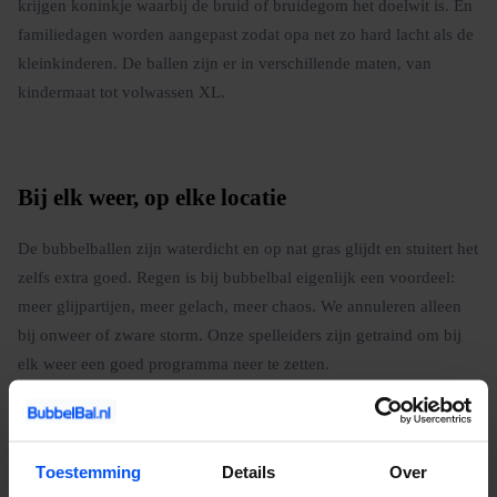
krijgen koninkje waarbij de bruid of bruidegom het doelwit is. En
familiedagen worden aangepast zodat opa net zo hard lacht als de
kleinkinderen. De ballen zijn er in verschillende maten, van
kindermaat tot volwassen XL.
Bij elk weer, op elke locatie
De bubbelballen zijn waterdicht en op nat gras glijdt en stuitert het
zelfs extra goed. Regen is bij bubbelbal eigenlijk een voordeel:
meer glijpartijen, meer gelach, meer chaos. We annuleren alleen
bij onweer of zware storm. Onze spelleiders zijn getraind om bij
elk weer een goed programma neer te zetten.
Boeken is simpel: neem contact op via de website, geef het aantal
spelers, de gewenste datum en de locatie door, en wij regelen de
rest. Wil je eerst weten wat het kost? Vraag een offerte aan, je
Toestemming
Details
Over
hoort binnen 24 uur van ons.