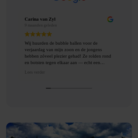
Carina van Zyl
Mer
9 maanden geleden
9 m
Wij huurden de bubble ballen voor de
Wij
verjaardag van mijn zoon en de jongens
gem
hebben zóveel plezier gehad! Ze rolden rond
erv
en botsten tegen elkaar aan — echt een
topfeest! De levering en het ophalen gingen
Hee
Lees verder
Lees
heel gemakkelijk, met goede communicatie
het
en veel hulp.
Dan