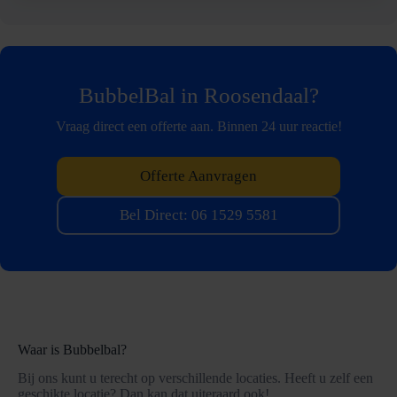
BubbelBal in Roosendaal?
Vraag direct een offerte aan. Binnen 24 uur reactie!
Offerte Aanvragen
Bel Direct: 06 1529 5581
Waar is Bubbelbal?
Bij ons kunt u terecht op verschillende locaties. Heeft u zelf een
geschikte locatie? Dan kan dat uiteraard ook!