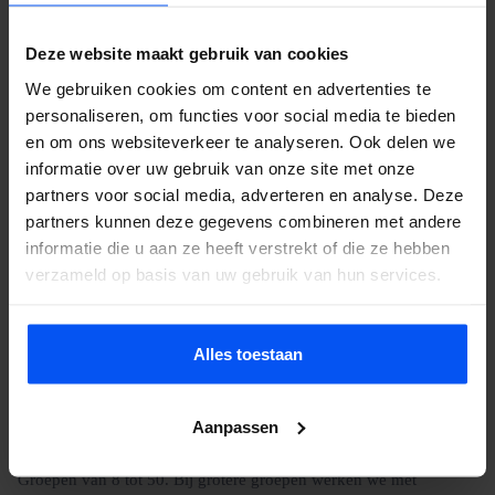
Deze website maakt gebruik van cookies
We gebruiken cookies om content en advertenties te
Veelgestelde vragen
personaliseren, om functies voor social media te bieden
en om ons websiteverkeer te analyseren. Ook delen we
Doet bubbelbal pijn?
informatie over uw gebruik van onze site met onze
Nee. De opblaasbare ballen beschermen je lichaam volledig. Je
partners voor social media, adverteren en analyse. Deze
valt zacht en stuitert terug. Het voelt eerder als lachen dan als pijn.
partners kunnen deze gegevens combineren met andere
informatie die u aan ze heeft verstrekt of die ze hebben
Wat kost het?
verzameld op basis van uw gebruik van hun services.
Hangt af van groepsgrootte, duur en locatie. Neem contact op
voor een offerte, je hoort binnen 24 uur.
Kan het bij regen?
Alles toestaan
Ja. De ballen zijn waterdicht en op nat gras glijdt en stuitert het
zelfs extra goed. We annuleren alleen bij onweer of zware storm.
Aanpassen
Hoeveel personen?
Groepen van 8 tot 50. Bij grotere groepen werken we met