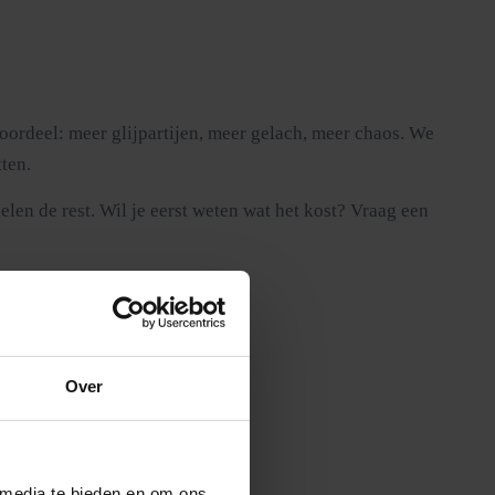
 voordeel: meer glijpartijen, meer gelach, meer chaos. We
ten.
elen de rest. Wil je eerst weten wat het kost? Vraag een
Over
ls pijn.
 media te bieden en om ons