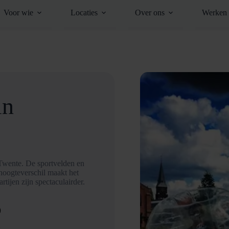
Voor wie
Locaties
Over ons
Werken 
in
 Twente. De sportvelden en
hoogteverschil maakt het
rtijen zijn spectaculairder.
D