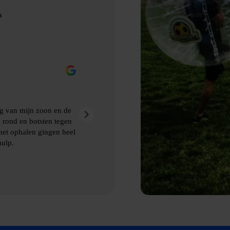
s
Eric Nienhuis
9 maanden geleden
akt van Bubbelbal, een
Ontzettend leuke dag gehad met prima
kwamen de afspraken prima na. Aanra
 ophalen van de