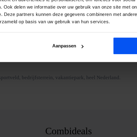
. Ook delen we informatie over uw gebruik van onze site met on
p voor een offerte, je hoort binnen 24 uur.
e. Deze partners kunnen deze gegevens combineren met andere i
erzameld op basis van uw gebruik van hun services.
ert het zelfs extra goed. We annuleren alleen bij onweer of zware
Aanpassen
isselende teams en rondes.
sportveld, bedrijfsterrein, vakantiepark, heel Nederland.
Combideals