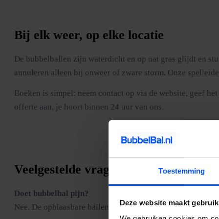
Bij elk weer, op elke locatie
De bubbelballen zijn waterdicht en op nat gras glijdt en stu
annuleren alleen bij onweer of zware storm. Onze spelleide
Boeken is simpel: neem contact op via de website, geef het 
offerte aan, je hoort binnen 24 uur van ons.
Veelgestelde vragen
Toestemming
Doet bubbelbal pijn?
Deze website maakt gebruik
Nee. De opblaasbare ballen beschermen je lichaam volledig. J
We gebruiken cookies om cont