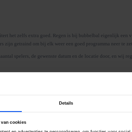
itert het zelfs extra goed. Regen is bij bubbelbal eigenlijk een
rs zijn getraind om bij elk weer een goed programma neer te zet
aantal spelers, de gewenste datum en de locatie door, en wij reg
Details
 van cookies
e valt zacht en stuitert terug. Het voelt eerder als lachen dan a
ent en advertenties te personaliseren, om functies voor social