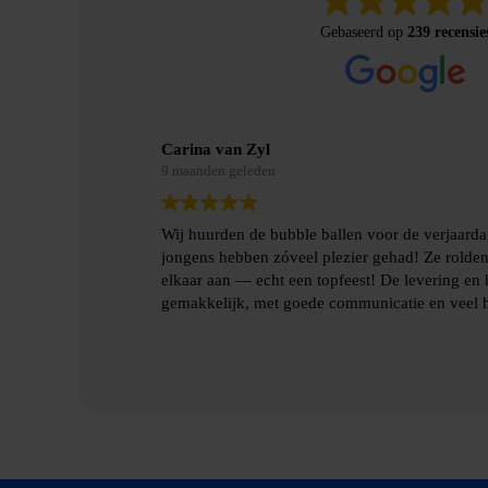
Gebaseerd op
239 recensie
Merel Bosman
9 maanden geleden
jn zoon en de
Wij hebben met vriendenweekend gebruik gema
botsten tegen
hilarische ervaring!!
len gingen heel
Heel fijn contact gehad over de levering en het
benodigde spulllen.
Lees verder
Dankjulliewel!