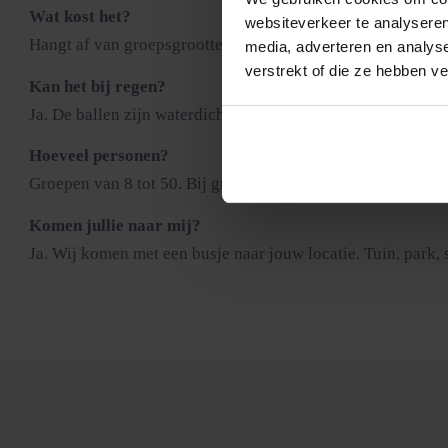
Wat kost het?
websiteverkeer te analyseren
Hangt af van groepsgrootte, duur en locatie. Neem contact o
media, adverteren en analys
verstrekt of die ze hebben v
Kan het bij regen?
Ja. De ballen zijn waterdicht en op nat gras glijdt en stuit
Hoeveel personen?
Groepen van 8 tot 50. Bij grotere groepen werken we met w
Komen jullie naar mij?
Ja. Wij komen met een busje naar jouw locatie. Tuin, park, 