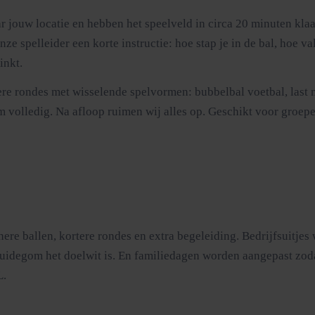
 jouw locatie en hebben het speelveld in circa 20 minuten kla
spelleider een korte instructie: hoe stap je in de bal, hoe val j
inkt.
dere rondes met wisselende spelvormen: bubbelbal voetbal, last 
volledig. Na afloop ruimen wij alles op. Geschikt voor groepen 
nere ballen, kortere rondes en extra begeleiding. Bedrijfsuitj
ruidegom het doelwit is. En familiedagen worden aangepast zodat
L.