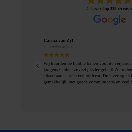
Gebaseerd op
239 recensie
Merel Bosman
9 maanden geleden
jn zoon en de
Wij hebben met vriendenweekend gebruik gema
botsten tegen
hilarische ervaring!!
len gingen heel
Heel fijn contact gehad over de levering en het
benodigde spulllen.
Lees verder
Dankjulliewel!