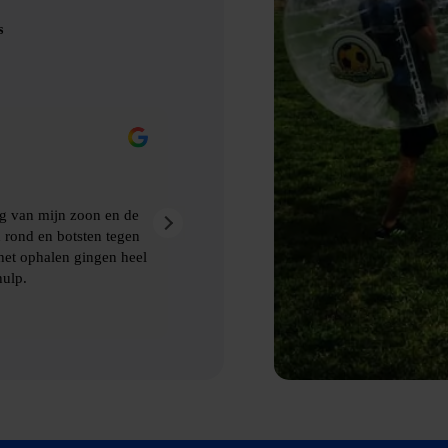
s
Eric Nienhuis
9 maanden geleden
akt van Bubbelbal, een
Ontzettend leuke dag gehad met prima
kwamen de afspraken prima na. Aanra
 ophalen van de