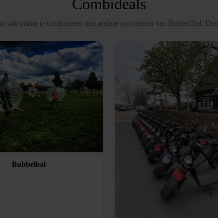
Combideals
l valt prima te combineren met andere activiteiten van BubbelBal. Den
Bubbelbal