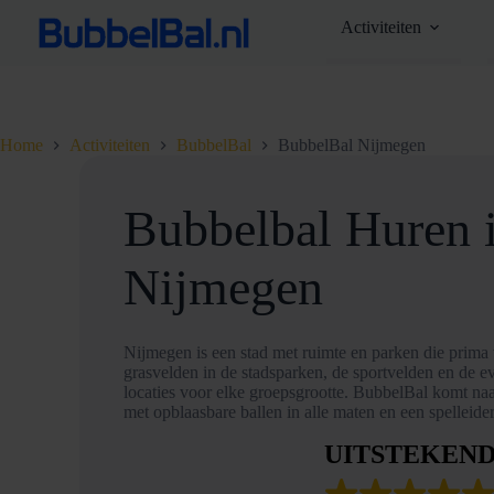
Ga
Activiteiten
naar
de
inhoud
Home
Activiteiten
BubbelBal
BubbelBal Nijmegen
Bubbelbal Huren 
Nijmegen
Nijmegen is een stad met ruimte en parken die prim
grasvelden in de stadsparken, de sportvelden en de 
locaties voor elke groepsgrootte. BubbelBal komt na
met opblaasbare ballen in alle maten en een spelleider
UITSTEKEN