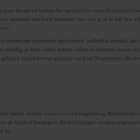
 jouw locatie en hebben het speelveld in circa 20 minuten kla
spelleider een korte instructie: hoe stap je in de bal, hoe val j
inkt.
dere rondes met wisselende spelvormen: bubbelbal voetbal, last 
olledig, je kunt vallen, botsen, rollen en stuiteren zonder dat 
 is gebeurd. Geschikt voor groepen van 8 tot 50 personen, alle lee
nere ballen, kortere rondes en extra begeleiding. Bedrijfsuitj
voor de bruid of bruidegom. En familiedagen worden aangepast zo
en XL.