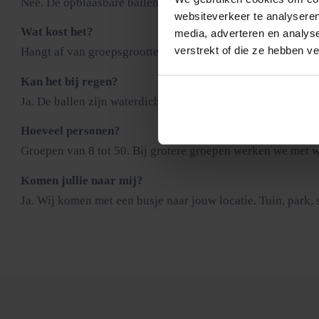
Nee. De opblaasbare ballen beschermen je lichaam volledig. J
websiteverkeer te analyseren
Wat kost het?
media, adverteren en analys
verstrekt of die ze hebben v
Hangt af van groepsgrootte, duur en locatie. Neem contact o
Kan het bij regen?
Ja. De ballen zijn waterdicht en op nat gras glijdt en stuit
Hoeveel personen?
Groepen van 8 tot 50. Bij grotere groepen werken we met w
Komen jullie naar mij?
Ja. Wij komen met een busje naar jouw locatie. Tuin, park, 