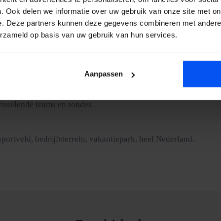
e valt zacht en stuitert terug. Het voelt eerder als lachen dan a
. Ook delen we informatie over uw gebruik van onze site met on
e. Deze partners kunnen deze gegevens combineren met andere i
erzameld op basis van uw gebruik van hun services.
p voor een offerte, je hoort binnen 24 uur.
ert het zelfs extra goed. We annuleren alleen bij onweer of zware
Aanpassen
isselende teams en rondes.
sportveld, bedrijfsterrein, vakantiepark, heel Nederland.