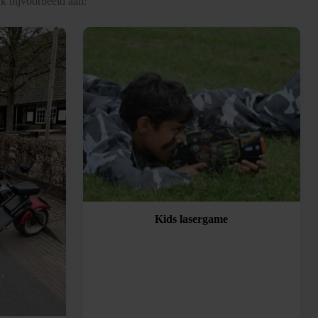
k bijvoorbeeld aan:
Kids lasergame