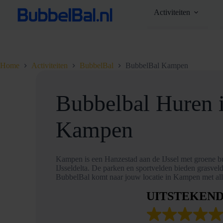
Ga
Activiteiten
naar
de
inhoud
Home
Activiteiten
BubbelBal
BubbelBal Kampen
Bubbelbal Huren 
Kampen
Kampen is een Hanzestad aan de IJssel met groene b
IJsseldelta. De parken en sportvelden bieden grasvel
BubbelBal komt naar jouw locatie in Kampen met all
UITSTEKEN