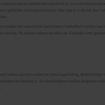
 jouw locatie en hebben het speelveld in circa 20 minuten kla
spelleider een korte instructie: hoe stap je in de bal, hoe val j
inkt.
dere rondes met wisselende spelvormen: bubbelbal voetbal, last 
volledig. Na afloop ruimen wij alles op. Geschikt voor groepen 
nere ballen, kortere rondes en extra begeleiding. Bedrijfsuitj
ruidegom het doelwit is. En familiedagen worden aangepast zodat
L.