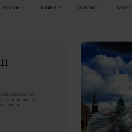
Voor wie
Locaties
Over ons
Werken 
in
uitengebieden in de
den voor bubbelbal.
e apparatuur.
D