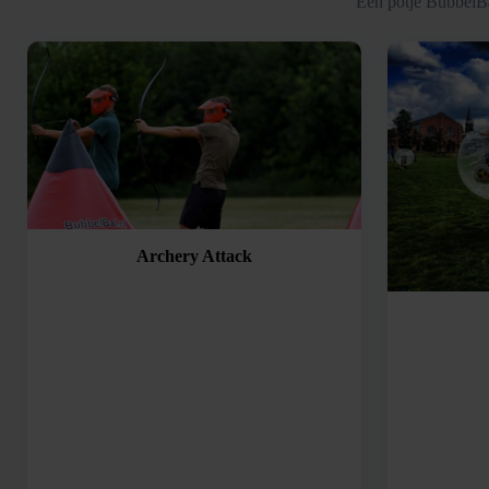
Een potje BubbelBa
Archery Attack