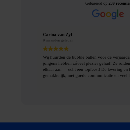
Gebaseerd op
239 recensie
Merel Bosman
9 maanden geleden
jn zoon en de
Wij hebben met vriendenweekend gebruik gema
botsten tegen
hilarische ervaring!!
len gingen heel
Heel fijn contact gehad over de levering en het
benodigde spulllen.
Lees verder
Dankjulliewel!