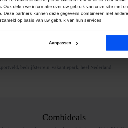
. Ook delen we informatie over uw gebruik van onze site met on
p voor een offerte, je hoort binnen 24 uur.
e. Deze partners kunnen deze gegevens combineren met andere i
erzameld op basis van uw gebruik van hun services.
ert het zelfs extra goed. We annuleren alleen bij onweer of zware
Aanpassen
isselende teams en rondes.
sportveld, bedrijfsterrein, vakantiepark, heel Nederland.
Combideals