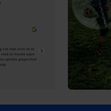
s
Eric Nienhuis
9 maanden geleden
akt van Bubbelbal, een
Ontzettend leuke dag gehad met prima
kwamen de afspraken prima na. Aanra
 ophalen van de