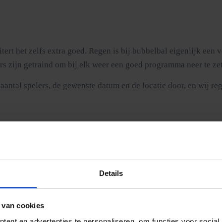
itert het zelfs extra goed. Regen is bij bubbelbal eigenlijk een
rs zijn getraind om bij elk weer een goed programma neer te zet
aantal spelers, de gewenste datum en de locatie door, en wij reg
Details
e valt zacht en stuitert terug. Het voelt eerder als lachen dan a
 van cookies
ent en advertenties te personaliseren, om functies voor social