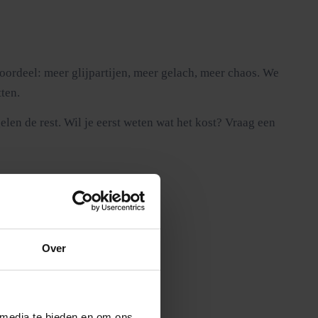
 voordeel: meer glijpartijen, meer gelach, meer chaos. We
ten.
elen de rest. Wil je eerst weten wat het kost? Vraag een
Over
ls pijn.
 media te bieden en om ons