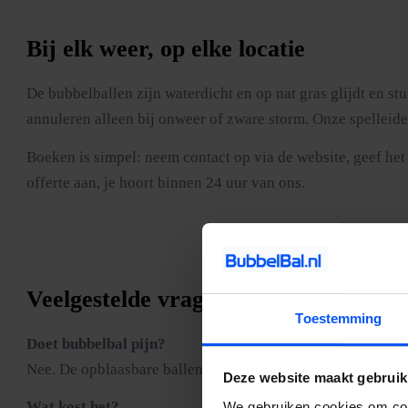
Bij elk weer, op elke locatie
De bubbelballen zijn waterdicht en op nat gras glijdt en stu
annuleren alleen bij onweer of zware storm. Onze spelleide
Boeken is simpel: neem contact op via de website, geef het 
offerte aan, je hoort binnen 24 uur van ons.
Veelgestelde vragen
Toestemming
Doet bubbelbal pijn?
Nee. De opblaasbare ballen beschermen je lichaam volledig. J
Deze website maakt gebruik
Wat kost het?
We gebruiken cookies om cont