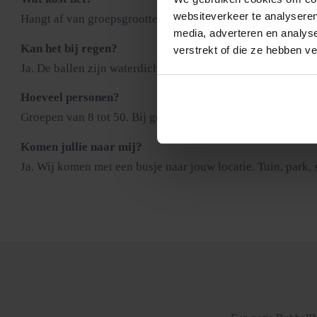
websiteverkeer te analyseren
Hangt af van groepsgrootte, duur en locatie. Neem contact o
media, adverteren en analys
Kan het bij regen?
verstrekt of die ze hebben v
Ja. De ballen zijn waterdicht en op nat gras glijdt en stuit
Hoeveel personen?
Groepen van 8 tot 50. Bij grotere groepen werken we met w
Komen jullie naar mij?
Ja. Wij komen met een busje naar jouw locatie. Tuin, park, 