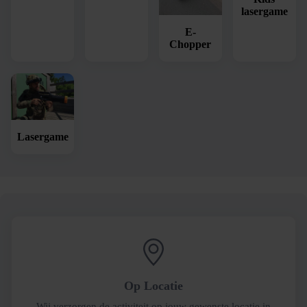
lasergame
E-
Chopper
Lasergame
Op Locatie
Wij verzorgen de activiteit op jouw gewenste locatie in