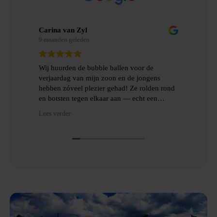
Carina van Zyl
Mer
9 maanden geleden
9 m
Wij huurden de bubble ballen voor de
Wij
verjaardag van mijn zoon en de jongens
gem
hebben zóveel plezier gehad! Ze rolden rond
erv
en botsten tegen elkaar aan — echt een
topfeest! De levering en het ophalen gingen
Hee
Lees verder
Lees
heel gemakkelijk, met goede communicatie
het
en veel hulp.
Dan