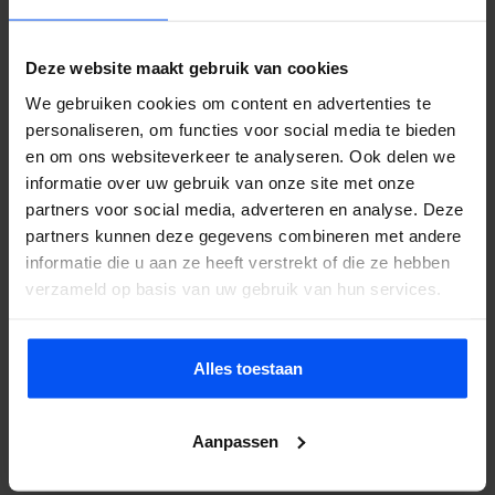
hoort binnen 24 uur van ons.
Deze website maakt gebruik van cookies
We gebruiken cookies om content en advertenties te
Veelgestelde vragen
personaliseren, om functies voor social media te bieden
en om ons websiteverkeer te analyseren. Ook delen we
Doet bubbelbal pijn?
informatie over uw gebruik van onze site met onze
Nee. De opblaasbare ballen beschermen je lichaam volledig. Je
partners voor social media, adverteren en analyse. Deze
partners kunnen deze gegevens combineren met andere
valt zacht en stuitert terug. Het voelt eerder als lachen dan als pijn.
informatie die u aan ze heeft verstrekt of die ze hebben
Wat kost het?
verzameld op basis van uw gebruik van hun services.
Hangt af van groepsgrootte, duur en locatie. Neem contact op
voor een offerte, je hoort binnen 24 uur.
Alles toestaan
Kan het bij regen?
Ja. De ballen zijn waterdicht en op nat gras glijdt en stuitert het
zelfs extra goed. We annuleren alleen bij onweer of zware storm.
Aanpassen
Hoeveel personen?