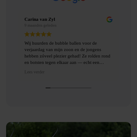
Carina van Zyl
Mer
9 maanden geleden
9 m
Wij huurden de bubble ballen voor de
Wij
verjaardag van mijn zoon en de jongens
gem
hebben zóveel plezier gehad! Ze rolden rond
erv
en botsten tegen elkaar aan — echt een
topfeest! De levering en het ophalen gingen
Hee
Lees verder
Lees
heel gemakkelijk, met goede communicatie
het
en veel hulp.
Dan