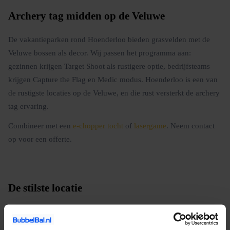
Archery tag midden op de Veluwe
De vakantieparken rond Hoenderloo bieden grasvelden met de
Veluwe bossen als decor. Wij passen het programma aan:
gezinnen krijgen Target Shoot als rustigere optie, bedrijfsteams
krijgen Capture the Flag en Medic modus. Hoenderloo is een van
de rustigste locaties op de Veluwe, en die rust versterkt de archery
tag ervaring.
Combineer met een
e-chopper tocht
of
lasergame
. Neem contact
op voor een offerte.
De stilste locatie
Hoenderloo is een van de rustigste vakantieparklocaties op de
Veluwe, en die rust is een troef bij archery tag. Het enige geluid