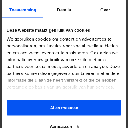
op het veld is het zoeven van de pijlen, het klappen van de boog
Toestemming
Details
Over
en het gejuich bij een catch. Die stilte maakt het spel intenser: je
hoort de pijl aankomen, je hoort de tegenstander bewegen achter
een obstakel, je hoort je eigen hartslag als je de boog trekt voor
Deze website maakt gebruik van cookies
een beslissend schot.
We gebruiken cookies om content en advertenties te
Die intensiteit is iets wat groepen in drukke stadsparken missen:
personaliseren, om functies voor social media te bieden
daar is altijd achtergrondgeluid dat de sfeer verdunt. In
en om ons websiteverkeer te analyseren. Ook delen we
informatie over uw gebruik van onze site met onze
Hoenderloo is het spel alles wat er is, en dat maakt het krachtiger.
partners voor social media, adverteren en analyse. Deze
Neem contact op voor een offerte.
partners kunnen deze gegevens combineren met andere
informatie die u aan ze heeft verstrekt of die ze hebben
verzameld op basis van uw gebruik van hun services.
Kroondomein als buur
De nabijheid van het Kroondomein en de Hoge Veluwe geeft
Alles toestaan
Hoenderloo een setting die de archery tag ervaring versterkt. De
natuur is er ongeremd aanwezig: herten die langs het veld lopen,
Aanpassen