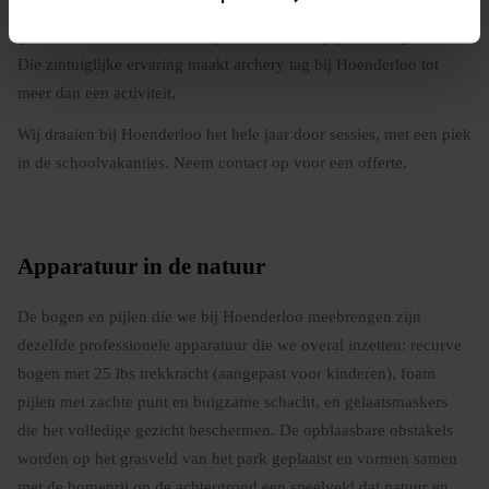
spechten die in de bomen boven het speelveld kloppen, en de
geur van dennennaalden die je inademt terwijl je de boog trekt.
Die zintuiglijke ervaring maakt archery tag bij Hoenderloo tot
meer dan een activiteit.
Wij draaien bij Hoenderloo het hele jaar door sessies, met een piek
in de schoolvakanties. Neem contact op voor een offerte.
Apparatuur in de natuur
De bogen en pijlen die we bij Hoenderloo meebrengen zijn
dezelfde professionele apparatuur die we overal inzetten: recurve
bogen met 25 lbs trekkracht (aangepast voor kinderen), foam
pijlen met zachte punt en buigzame schacht, en gelaatsmaskers
die het volledige gezicht beschermen. De opblaasbare obstakels
worden op het grasveld van het park geplaatst en vormen samen
met de bomenrij op de achtergrond een speelveld dat natuur en