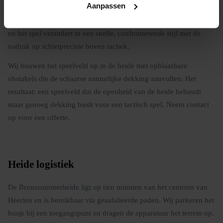
Aanpassen
(30 tot 50 meter ongehinderd), de dekking is laag en spaarzaam,
en elke beweging is zichtbaar. Dat maakt sluipen bijna onmogelijk
en het spel verandert in een snelle, confronterende stijl met de
nadruk op schietprecisie boven tactiek.
Wij bouwen het speelveld op in de heide met opblaasbare
obstakels die de schaarse natuurlijke dekking aanvullen. Het
resultaat: een speelveld dat de openheid van de heide behoudt
maar genoeg dekking biedt voor een tactisch spel. Neem contact
op voor een offerte.
Heide logistiek
De Brunssummerheide ligt op tien minuten van het centrum van
Heerlen en is bereikbaar via geasfalteerde paden. Wij parkeren het
busje bij een toegangspunt en dragen de apparatuur het terrein op.