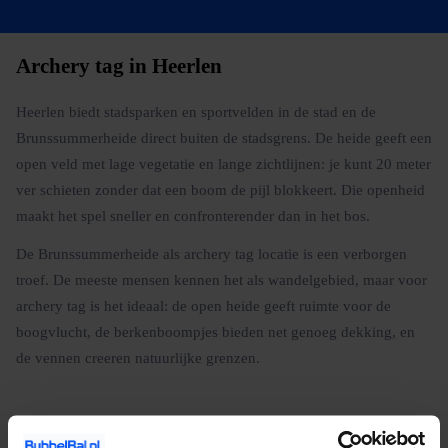
Archery tag in Heerlen
Heerlen biedt stadsparken en sportvelden in de stad en de
Brunssummerheide direct buiten de stadsgrens. De heide geeft een
open veld met lage vegetatie en lange zichtlijnen: je kunt 20 meter
ver schieten zonder dat een boom de pijl blokkeert. Die openheid
maakt het spel sneller en confronterender dan in het bos.
De Brunssummerheide als archery tag locatie is een verborgen
troef. De meeste mensen kennen het als wandelgebied, maar voor
archery tag is het ideaal: de open heide geeft ruimte voor de
boogvlucht, de berkenboompjes bieden net genoeg dekking, en
de vennen creeren natuurlijke grenzen.