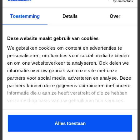
Parkstad veerkracht
De groepen in Heerlen zijn nuchter, geharde en dankbaar. Ze
Toestemming
Details
Over
verwachten geen spektakel maar waarderen kwaliteit. Die
instelling maakt de sessies hier prettig om te begeleiden:
Deze website maakt gebruik van cookies
realistische verwachtingen die we graag overtreffen met
We gebruiken cookies om content en advertenties te
professionele apparatuur en een energieke spelleider.
personaliseren, om functies voor social media te bieden
Combineer met een
e-chopper tocht
naar het Heuvelland.
en om ons websiteverkeer te analyseren. Ook delen we
Geschikt voor groepen van 8 tot 50, leeftijden vanaf 10 jaar.
informatie over uw gebruik van onze site met onze
Neem contact op voor een offerte.
partners voor social media, adverteren en analyse. Deze
partners kunnen deze gegevens combineren met andere
informatie die u aan ze heeft verstrekt of die ze hebben
verzameld op basis van uw gebruik van hun services.
Brunssummerheide als locatie
De Brunssummerheide is een terreintype dat we nergens anders
Alles toestaan
als archery tag locatie tegenkomen: open heide met lage vegetatie,
verspreide berkenboompjes en vennen. De zichtlijnen zijn lang