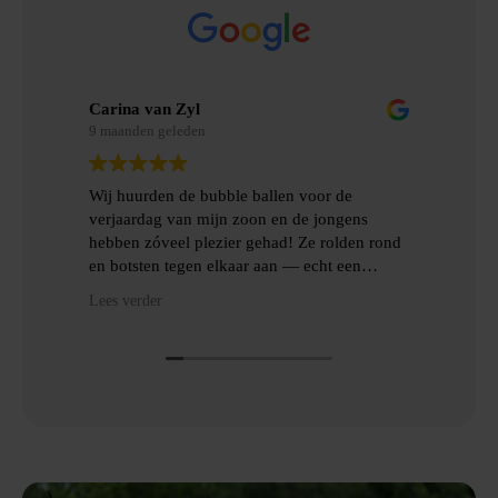
Carina van Zyl
Mer
9 maanden geleden
9 m
Wij huurden de bubble ballen voor de
Wij
verjaardag van mijn zoon en de jongens
gem
hebben zóveel plezier gehad! Ze rolden rond
erv
en botsten tegen elkaar aan — echt een
topfeest! De levering en het ophalen gingen
Hee
Lees verder
Lees
heel gemakkelijk, met goede communicatie
het
en veel hulp.
Dan