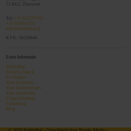
7136LC Zieuwent
Tel:
+31 615295581
+31 650844783
info@bubbelbal.nl
KVK: 56520646
Extra Informatie
Bubbelbal
Archery Attack
E-Chopper
Voor bedrijven
Voor kinderfeestjes
Voor sportteams
Vrijgezellendag
Familiedag
Blog
© 2026 Bubbelbal - Ontwikkeld door
Best4u Media
-