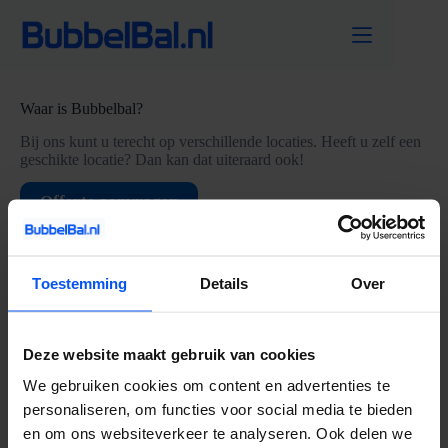
Ga
naar
de
inhoud
Waar is Bubbelbal?
Bij ons kunt u terecht op verschillende locaties. Heeft u zelf een
geschikte locatie? Dan kan dat uiteraard ook!
Offerte aanvragen
Toestemming
Details
Over
Social media
Volg BubbelBal ook via Twitter, Facebook en Instagram!
Facebook
Twitter
Instagram
Deze website maakt gebruik van cookies
We gebruiken cookies om content en advertenties te
Contactinformatie
personaliseren, om functies voor social media te bieden
en om ons websiteverkeer te analyseren. Ook delen we
Bubbel Bal