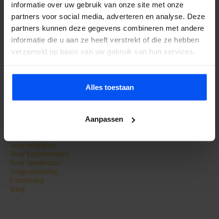
informatie over uw gebruik van onze site met onze
Zieuwentseweg 50
7136LC Zieuwent
partners voor social media, adverteren en analyse. Deze
partners kunnen deze gegevens combineren met andere
Tel:
+31 615295581
informatie die u aan ze heeft verstrekt of die ze hebben
+31 650844783
verzameld op basis van uw gebruik van hun services.
info@bubbelbal.nl
KVK: 56520646
Alles toestaan
Extra Informatie
Bubbelbal
Aanpassen
Archery Attack
E-Chopper
Voor bedrijven
Voor kinderfeestjes
Voor sportteams
Vrijgezellendag
Familiedag
Blog