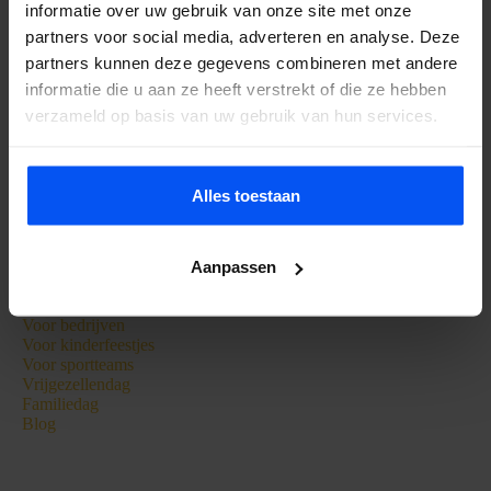
informatie over uw gebruik van onze site met onze
Zieuwentseweg 50
7136LC Zieuwent
partners voor social media, adverteren en analyse. Deze
partners kunnen deze gegevens combineren met andere
Tel:
+31 615295581
informatie die u aan ze heeft verstrekt of die ze hebben
+31 650844783
verzameld op basis van uw gebruik van hun services.
info@bubbelbal.nl
KVK: 56520646
Alles toestaan
Extra Informatie
Bubbelbal
Aanpassen
Archery Attack
E-Chopper
Voor bedrijven
Voor kinderfeestjes
Voor sportteams
Vrijgezellendag
Familiedag
Blog