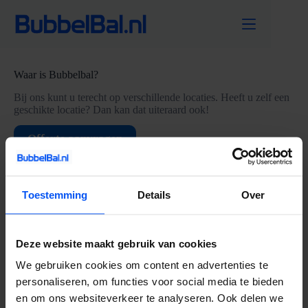
Ga
naar
de
inhoud
Waar is Bubbelbal?
Bij ons kunt u terecht op verschillende locaties. Heeft u zelf een
geschikte locatie? Dan kan dat uiteraard ook!
Offerte aanvragen
Toestemming
Details
Over
Social media
Volg BubbelBal ook via Twitter, Facebook en Instagram!
Facebook
Twitter
Instagram
Deze website maakt gebruik van cookies
We gebruiken cookies om content en advertenties te
Contactinformatie
personaliseren, om functies voor social media te bieden
en om ons websiteverkeer te analyseren. Ook delen we
Bubbel Bal