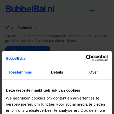
Ga
naar
de
inhoud
Waar is Bubbelbal?
Bij ons kunt u terecht op verschillende locaties. Heeft u zelf een
geschikte locatie? Dan kan dat uiteraard ook!
Offerte aanvragen
Toestemming
Details
Over
Social media
Volg BubbelBal ook via Twitter, Facebook en Instagram!
Facebook
Twitter
Instagram
Deze website maakt gebruik van cookies
We gebruiken cookies om content en advertenties te
Contactinformatie
personaliseren, om functies voor social media te bieden
en om ons websiteverkeer te analyseren. Ook delen we
Bubbel Bal