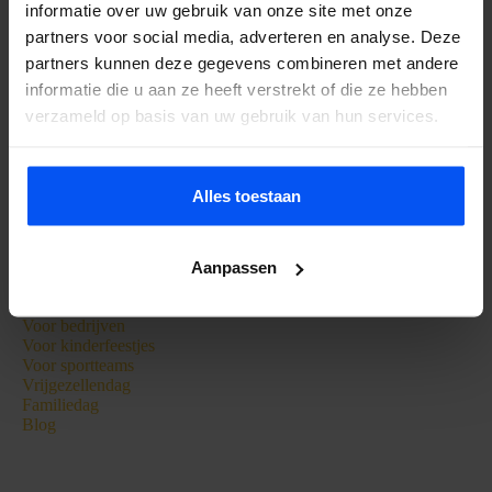
informatie over uw gebruik van onze site met onze
Zieuwentseweg 50
7136LC Zieuwent
partners voor social media, adverteren en analyse. Deze
partners kunnen deze gegevens combineren met andere
Tel:
+31 615295581
informatie die u aan ze heeft verstrekt of die ze hebben
+31 650844783
verzameld op basis van uw gebruik van hun services.
info@bubbelbal.nl
KVK: 56520646
Alles toestaan
Extra Informatie
Bubbelbal
Aanpassen
Archery Attack
E-Chopper
Voor bedrijven
Voor kinderfeestjes
Voor sportteams
Vrijgezellendag
Familiedag
Blog