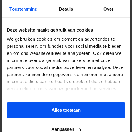
Toestemming
Details
Over
Waar is Bubbelbal?
Bij ons kunt u terecht op verschillende locaties. Heeft u zelf een
Deze website maakt gebruik van cookies
geschikte locatie? Dan kan dat uiteraard ook!
We gebruiken cookies om content en advertenties te
Offerte aanvragen
personaliseren, om functies voor social media te bieden
en om ons websiteverkeer te analyseren. Ook delen we
informatie over uw gebruik van onze site met onze
Social media
partners voor social media, adverteren en analyse. Deze
partners kunnen deze gegevens combineren met andere
Volg BubbelBal ook via Twitter, Facebook en Instagram!
informatie die u aan ze heeft verstrekt of die ze hebben
Facebook
Twitter
Instagram
verzameld op basis van uw gebruik van hun services.
Contactinformatie
Alles toestaan
Bubbel Bal
Zieuwentseweg 50
7136LC Zieuwent
Aanpassen