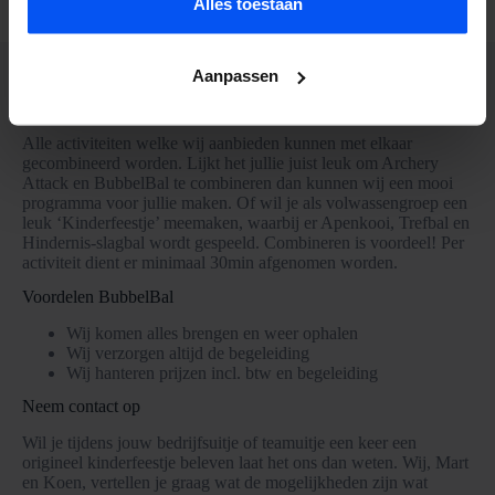
Alles toestaan
Aanpassen
Combi-deals
Alle activiteiten welke wij aanbieden kunnen met elkaar
gecombineerd worden. Lijkt het jullie juist leuk om Archery
Attack en BubbelBal te combineren dan kunnen wij een mooi
programma voor jullie maken. Of wil je als volwassengroep een
leuk ‘Kinderfeestje’ meemaken, waarbij er Apenkooi, Trefbal en
Hindernis-slagbal wordt gespeeld. Combineren is voordeel! Per
activiteit dient er minimaal 30min afgenomen worden.
Voordelen BubbelBal
Wij komen alles brengen en weer ophalen
Wij verzorgen altijd de begeleiding
Wij hanteren prijzen incl. btw en begeleiding
Neem contact op
Wil je tijdens jouw bedrijfsuitje of teamuitje een keer een
origineel kinderfeestje beleven laat het ons dan weten. Wij, Mart
en Koen, vertellen je graag wat de mogelijkheden zijn wat