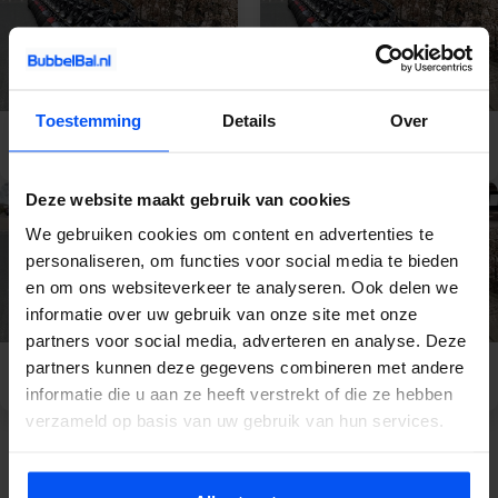
Toestemming
Details
Over
E-Chopper
E-Chopper Veluwe
Gelderland
Deze website maakt gebruik van cookies
We gebruiken cookies om content en advertenties te
personaliseren, om functies voor social media te bieden
en om ons websiteverkeer te analyseren. Ook delen we
informatie over uw gebruik van onze site met onze
partners voor social media, adverteren en analyse. Deze
partners kunnen deze gegevens combineren met andere
E-Chopper Apeldoorn
E-Chopper Nijmegen
informatie die u aan ze heeft verstrekt of die ze hebben
verzameld op basis van uw gebruik van hun services.
Bekijk meer activiteiten