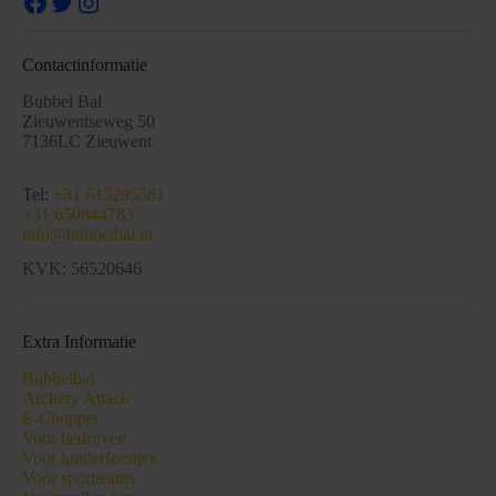
Facebook
Twitter
Instagram
Contactinformatie
Bubbel Bal
Zieuwentseweg 50
7136LC Zieuwent
Tel:
+31 615295581
+31 650844783
info@bubbelbal.nl
KVK: 56520646
Extra Informatie
Bubbelbal
Archery Attack
E-Chopper
Voor bedrijven
Voor kinderfeestjes
Voor sportteams