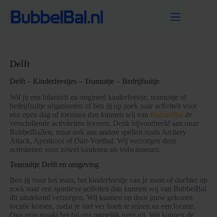
Ga
naar
de
inhoud
Delft
Delft – Kinderfeestjes – Teamuitje – Bedrijfsuitje
Wil jij een hilarisch en origineel kinderfeestje, teamuitje of
bedrijfsuitje organiseren of ben jij op zoek naar activiteit voor
een open dag of toernooi dan kunnen wij van
BubbelBal
de
verschillende activiteiten leveren. Denk bijvoorbeeld aan onze
BubbelBallen, maar ook aan andere spellen zoals Archery
Attack, Apenkooi of Dart-Voetbal. Wij verzorgen deze
activiteiten voor zowel kinderen als volwassenen.
Teamuitje Delft en omgeving
Ben jij voor het team, het kinderfeestje van je zoon of dochter op
zoek naar een sportieve activiteit dan kunnen wij van BubbelBal
dit uitstekend verzorgen. Wij kunnen op door jouw gekozen
locatie komen, zodat je niet ver hoeft te reizen na een locatie.
Qua prijs maakt het bij ons namelijk niets uit. Wij kunnen de