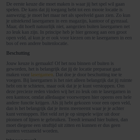
De eerste keuze die moet maken is waar jij het spel wil gaan
spelen. De kans dat jij toegang hebt tot een mooie locatie is
aanwezig; je moet het maar net als speelveld gaan zien. Zo kun
je uitstekend lasergamen in een magazijn, kantoor of gymzaal.
Maar, dit hoeft natuurlijk niet, aangezien buiten lasergamen net
zo leuk kan zijn. In principe heb je hier genoeg aan een groot
open veld, al kun je er ook voor kiezen om te lasergamen in een
bos of een andere buitenlocatie.
Beschutting
Jouw keuze is gemaakt! Of het nou binnen of buiten is
geworden, het is belangrijk dat jij de locatie preparaat gaat
maken voor
lasergamen
. Dat doe je door beschutting toe te
voegen. Bij lasergamen is het niet alleen belangrijk dat jij ruimte
hebt om te schieten, maar ook dat je je kunt verstoppen. Om
deze precieze reden vinden wij het zo leuk om te lasergamen in
een kantoor, omdat alledaagse voorwerpen hier opeens een hele
andere functie krijgen. Als jij hebt gekozen voor een open veld,
dan is het belangrijk dat je items meeneemt waar je je achter
kunt verstoppen. Het veld zet je op simpele wijze uit door
pionnen of lijnen te gebruiken. Treedt iemand hier buiten, dan
moet diegene een straftijd uit zitten en kunnen er dus geen
punten verzameld worden.